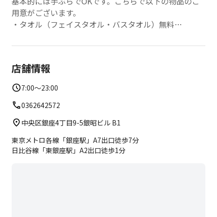
基本的には手ぶらでOKです。こちらで以下の物品のご
用意がございます。
・タオル（フェイスタオル・バスタオル）無料
・ウェア上下（半袖半ズボン）有料
・お水 有料
・滑り止め付き靴下 有料
店舗情報
EXPAでは、靴下をはいた状態でトレーニングを行いま
すので、室内シューズは不要です。
7:00〜23:00
0362642572
中央区銀座4丁目9-5銀昭ビル B1
東京メトロ各線「銀座駅」A7出口徒歩7分
日比谷線「東銀座駅」A2出口徒歩1分