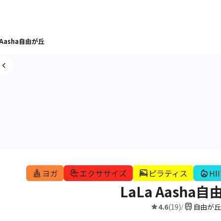
 Aasha自由が丘
ヨガ
エクササイズ
ピラティス
HI
LaLa Aasha
4.6
(19)
自由が丘
/