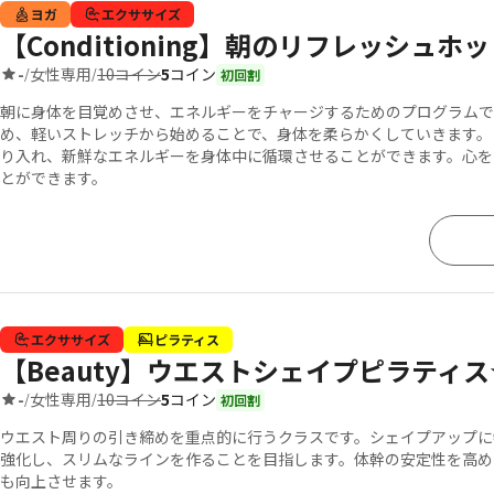
ヨガ
エクササイズ
【Conditioning】朝のリフレッシュホ
10コイン
5
コイン
-
女性専用
/
/
初回割
朝に身体を目覚めさせ、エネルギーをチャージするためのプログラムで
め、軽いストレッチから始めることで、身体を柔らかくしていきます。
り入れ、新鮮なエネルギーを身体中に循環させることができます。心を
とができます。
エクササイズ
ピラティス
【Beauty】ウエストシェイプピラティス
10コイン
5
コイン
-
女性専用
/
/
初回割
ウエスト周りの引き締めを重点的に行うクラスです。シェイプアップに
強化し、スリムなラインを作ることを目指します。体幹の安定性を高め
も向上させます。