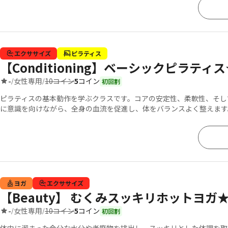
エクササイズ
ピラティス
【Conditioning】ベーシックピラティス
10コイン
5
コイン
-
女性専用
/
/
初回割
ピラティスの基本動作を学ぶクラスです。コアの安定性、柔軟性、そし
に意識を向けながら、全身の血流を促進し、体をバランスよく整えます
ヨガ
エクササイズ
【Beauty】 むくみスッキリホットヨガ★
10コイン
5
コイン
-
女性専用
/
/
初回割