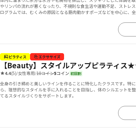
体内に溜まった余分な水分や老廃物を排出し、スッキリとした体調を取
やリンパの流れが悪くなったり、不規則な食生活や運動不足、ストレス
ログラムでは、むくみの原因となる筋肉動かすポーズなどを中心に、全
ピラティス
エクササイズ
【Beauty】スタイルアップピラティス★★
10コイン
5
コイン
4.4
(5)
女性専用
/
/
初回割
全身の引き締めと美しいラインを作ることに特化したクラスです。特に
ら、理想的なスタイルを手に入れることを目指し、体のシルエットを整
てるスタイルづくりをサポートします。