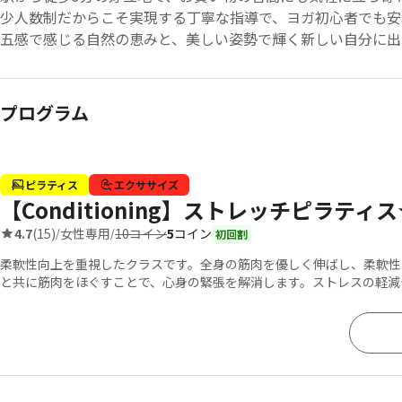
少人数制だからこそ実現する丁寧な指導で、ヨガ初心者でも
五感で感じる自然の恵みと、美しい姿勢で輝く新しい自分に出
プログラム
ピラティス
エクササイズ
【Conditioning】ストレッチピラティス
10コイン
5
コイン
4.7
(15)
女性専用
/
/
初回割
柔軟性向上を重視したクラスです。全身の筋肉を優しく伸ばし、柔軟性
と共に筋肉をほぐすことで、心身の緊張を解消します。ストレスの軽減