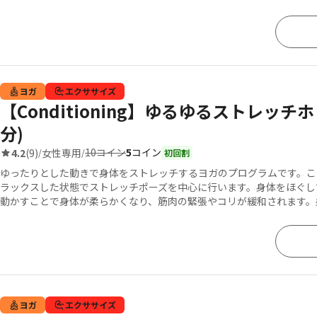
ヨガ
エクササイズ
【Conditioning】ゆるゆるストレッチ
分)
10コイン
5
コイン
4.2
(9)
女性専用
/
/
初回割
ゆったりとした動きで身体をストレッチするヨガのプログラムです。こ
ラックスした状態でストレッチポーズを中心に行います。身体をほぐし
動かすことで身体が柔らかくなり、筋肉の緊張やコリが緩和されます。
ヨガ
エクササイズ