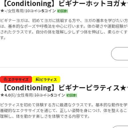
【Conditioning】ビギナーホットヨガ★
10コイン
5
コイン
-
女性専用
/
/
初回割
ビギナーヨガは、初めてヨガに挑戦する方や、ヨガの基本を学びたい方
は、基本的なポーズや呼吸法を中心に行います。体の硬さや運動経験が
されたクラスです。自分の体を理解し少しずつ体を伸ばし、柔らかくす
す。
エクササイズ
ピラティス
【Conditioning】ビギナーピラティス★
10コイン
5
コイン
4.0
(6)
女性専用
/
/
初回割
ピラティスを初めて体験する方に最適なクラスです。基本的な動作を学
基礎的なエクササイズを通じて、正しい姿勢を身につけ、体を整えるこ
理解し、体を動かす楽しさを体験できる内容です。