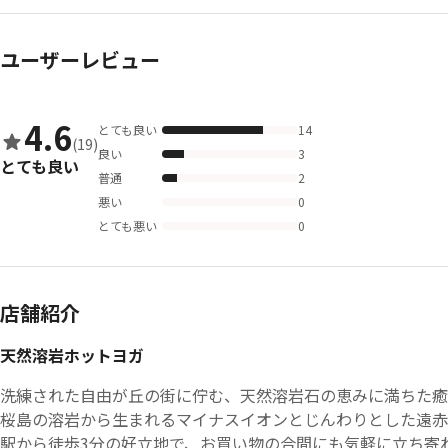
ユーザーレビュー
4.6
とても良い
14
(19)
良い
3
とても良い
普通
2
悪い
0
とても悪い
0
店舗紹介
天然溶岩ホットヨガ
洗練された自由が丘の街に佇む、天然溶岩石の恵みに満ちた癒
桜島の溶岩から生まれるマイナスイオンとじんわりとした遠赤
駅から徒歩3分の好立地で、お買い物の合間にも気軽に立ち寄