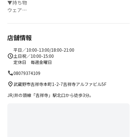
▼持ち物
ウェア
水
靴下
フェイスタオル
店舗情報
※ ロッカールーム、パウダールームを完備しておりま
す。
平日／10:00-13:00/18:00-21:00
土日祝／10:00-15:00
定休日 毎週金曜日
08079374109
武蔵野市吉祥寺本町1-2-7吉祥寺アルファビル5F
JR/井の頭線「吉祥寺」駅北口から徒歩3分。