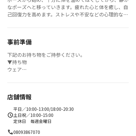
なポーズへと移っていきます。疲れた心と体を癒し、自
己回復力を高めます。ストレスや不安などの心理的な緊
張を解きほぐし、自律神経のバランスを整えることがで
きます。
事前準備
下記のお持ち物をご持参ください。
▼持ち物
ウェア
水
下着
※ ロッカールーム、パウダールームを完備しておりま
店舗情報
す。
平日／10:00-13:00/18:00-20:30
▼レンタルウェアもご用意しております
土日祝／10:00-15:00
上220円
定休日 毎週金曜日
下220円
08093867070