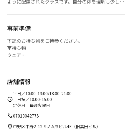
ように配慮されたクラスです。自分の体を理解し少しず
つ体を伸ばし、柔らかくすることで、次のステップに進
むことができます。
事前準備
下記のお持ち物をご持参ください。
▼持ち物
ウェア
水
下着
※ ロッカールーム、パウダールームを完備しておりま
店舗情報
す。
平日／10:00-13:00/18:00-21:00
▼レンタルウェアもご用意しております
土日祝／10:00-15:00
上220円
定休日 毎週火曜日
下220円
07013042775
中野区中野2-12-9ノムラビル4F（旧高田ビル）