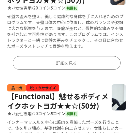
20コイン
5
コイン
-
女性専用
/
/
初回割
骨盤の歪みを整え、美しく健康的な身体を手に入れるためのプ
ログラムです。骨盤は体の中心に位置し、体のバランスや姿勢
に大きな影響を与えます。骨盤が歪むと、慢性的な痛みや不調
を引き起こす可能性があります。このプログラムでは、インス
トラクターと一緒に骨盤の歪みをチェックし、その日に合わせ
たポーズやストレッチで骨盤を整えます。
詳細を見る
ヨガ
エクササイズ
【Functional】魅せるボディメ
イクホットヨガ★★☆(50分)
20コイン
5
コイン
-
女性専用
/
/
初回割
インナーマッスルを中心に筋肉を意識したポーズを行うこと
で、体を引き締め、基礎代謝を向上させます。女性らしいカー