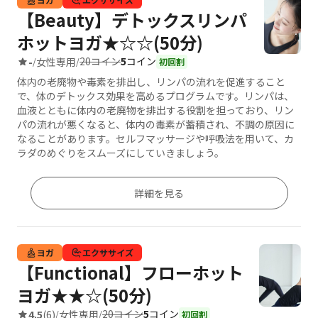
【Beauty】デトックスリンパ
ホットヨガ★☆☆(50分)
20コイン
5
コイン
-
女性専用
/
/
初回割
体内の老廃物や毒素を排出し、リンパの流れを促進すること
で、体のデトックス効果を高めるプログラムです。リンパは、
血液とともに体内の老廃物を排出する役割を担っており、リン
パの流れが悪くなると、体内の毒素が蓄積され、不調の原因に
なることがあります。セルフマッサージや呼吸法を用いて、カ
ラダのめぐりをスムーズにしていきましょう。
詳細を見る
ヨガ
エクササイズ
【Functional】フローホット
ヨガ★★☆(50分)
20コイン
5
コイン
4.5
(6)
女性専用
/
/
初回割