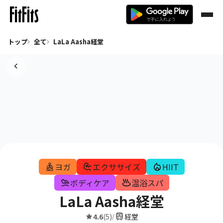
トップ
全て
LaLa Aasha経堂
ヨガ
エクササイズ
HIIT
ボディケア
温浴スパ
LaLa Aasha経堂
4.6
(5)
経堂
/