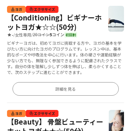
ヨガ
エクササイズ
【Conditioning】ビギナーホ
ットヨガ★☆☆(50分)
20コイン
5
コイン
-
女性専用
/
/
初回割
ビギナーヨガは、初めてヨガに挑戦する方や、ヨガの基本を学
びたい方に向けたヨガのプログラムです。レッスン中は、基本
的なポーズや呼吸法を中心に行います。体の硬さや運動経験が
少ない方でも、無理なく参加できるように配慮されたクラスで
す。自分の体を理解し少しずつ体を伸ばし、柔らかくすること
で、次のステップに進むことができます。
詳細を見る
ヨガ
エクササイズ
【Beauty】 骨盤ビューティー
ホットヨガ★★☆(50分)