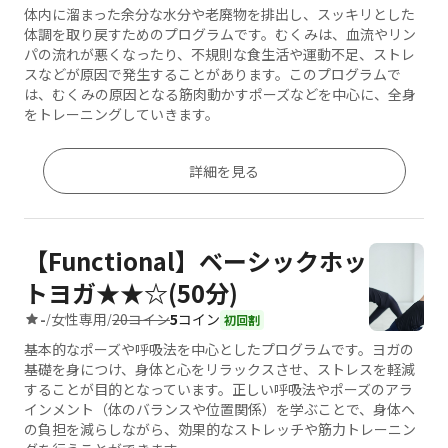
体内に溜まった余分な水分や老廃物を排出し、スッキリとした
体調を取り戻すためのプログラムです。むくみは、血流やリン
パの流れが悪くなったり、不規則な食生活や運動不足、ストレ
スなどが原因で発生することがあります。このプログラムで
は、むくみの原因となる筋肉動かすポーズなどを中心に、全身
をトレーニングしていきます。
詳細を見る
【Functional】ベーシックホッ
トヨガ★★☆(50分)
20コイン
5
コイン
-
女性専用
/
/
初回割
基本的なポーズや呼吸法を中心としたプログラムです。ヨガの
基礎を身につけ、身体と心をリラックスさせ、ストレスを軽減
することが目的となっています。正しい呼吸法やポーズのアラ
インメント（体のバランスや位置関係）を学ぶことで、身体へ
の負担を減らしながら、効果的なストレッチや筋力トレーニン