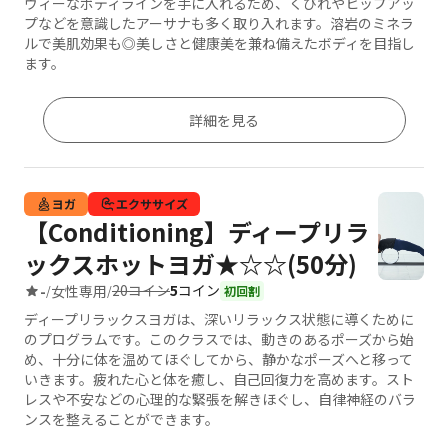
ヴィーなボディラインを手に入れるため、くびれやヒップアッ
プなどを意識したアーサナも多く取り入れます。溶岩のミネラ
ルで美肌効果も◎美しさと健康美を兼ね備えたボディを目指し
ます。
詳細を見る
ヨガ
エクササイズ
【Conditioning】ディープリラ
ックスホットヨガ★☆☆(50分)
20コイン
5
コイン
-
女性専用
/
/
初回割
ディープリラックスヨガは、深いリラックス状態に導くために
のプログラムです。このクラスでは、動きのあるポーズから始
め、十分に体を温めてほぐしてから、静かなポーズへと移って
いきます。疲れた心と体を癒し、自己回復力を高めます。スト
レスや不安などの心理的な緊張を解きほぐし、自律神経のバラ
ンスを整えることができます。