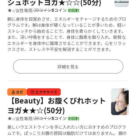
シュホットヨガ★☆☆(50分)
20コイン
5
コイン
-
女性専用
/
/
初回割
朝に身体を目覚めさせ、エネルギーをチャージするためのプロ
グラムです。朝は身体が硬くなっていることが多いため、軽い
ストレッチから始めることで、身体を柔らかくしていきます。
また、深い呼吸をすることで、身体に酸素を取り入れ、新鮮な
エネルギーを身体中に循環させることができます。心をリラッ
クスさせ、ストレスや不安を解消することができます。
詳細を見る
ヨガ
エクササイズ
【Beauty】お腹くびれホット
ヨガ★★☆(50分)
20コイン
5
コイン
-
女性専用
/
/
初回割
美しいウエストラインを手に入れたい方におすすめのプログラ
ムです。ぽっこりお腹の原因は脂肪だけではありません。 腸の