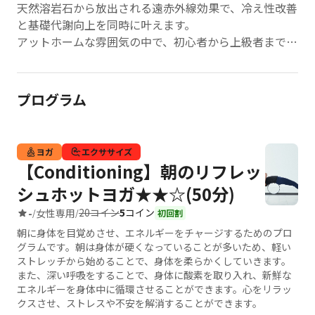
天然溶岩石から放出される遠赤外線効果で、冷え性改善
と基礎代謝向上を同時に叶えます。
アットホームな雰囲気の中で、初心者から上級者まで自
分のペースでヨガを深められる環境。
駅からのアクセスも良好で、地域密着型スタジオならで
はの温かいコミュニティが魅力。
プログラム
内臓機能の活性化とストレス解消効果で、心身ともにバ
ランスの取れた美しい毎日を実現します。
ヨガ
エクササイズ
【Conditioning】朝のリフレッ
シュホットヨガ★★☆(50分)
20コイン
5
コイン
-
女性専用
/
/
初回割
朝に身体を目覚めさせ、エネルギーをチャージするためのプロ
グラムです。朝は身体が硬くなっていることが多いため、軽い
ストレッチから始めることで、身体を柔らかくしていきます。
また、深い呼吸をすることで、身体に酸素を取り入れ、新鮮な
エネルギーを身体中に循環させることができます。心をリラッ
クスさせ、ストレスや不安を解消することができます。