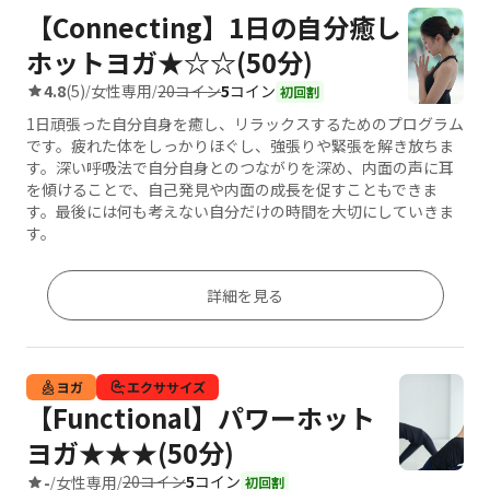
【Connecting】1日の自分癒し
ホットヨガ★☆☆(50分)
20コイン
5
コイン
4.8
(5)
女性専用
/
/
初回割
1日頑張った自分自身を癒し、リラックスするためのプログラム
です。疲れた体をしっかりほぐし、強張りや緊張を解き放ちま
す。深い呼吸法で自分自身とのつながりを深め、内面の声に耳
を傾けることで、自己発見や内面の成長を促すこともできま
す。最後には何も考えない自分だけの時間を大切にしていきま
す。
詳細を見る
ヨガ
エクササイズ
【Functional】パワーホット
ヨガ★★★(50分)
20コイン
5
コイン
-
女性専用
/
/
初回割