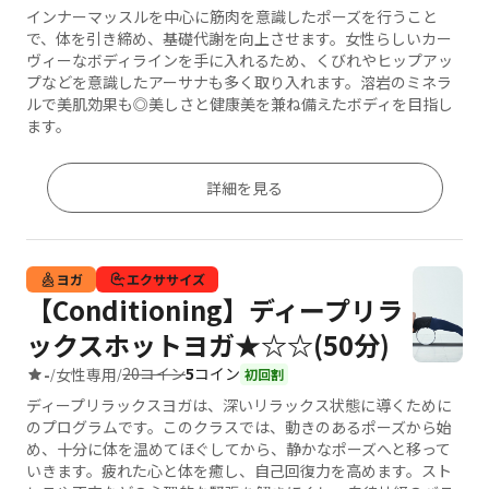
インナーマッスルを中心に筋肉を意識したポーズを行うこと
で、体を引き締め、基礎代謝を向上させます。女性らしいカー
ヴィーなボディラインを手に入れるため、くびれやヒップアッ
プなどを意識したアーサナも多く取り入れます。溶岩のミネラ
ルで美肌効果も◎美しさと健康美を兼ね備えたボディを目指し
ます。
詳細を見る
ヨガ
エクササイズ
【Conditioning】ディープリラ
ックスホットヨガ★☆☆(50分)
20コイン
5
コイン
-
女性専用
/
/
初回割
ディープリラックスヨガは、深いリラックス状態に導くために
のプログラムです。このクラスでは、動きのあるポーズから始
め、十分に体を温めてほぐしてから、静かなポーズへと移って
いきます。疲れた心と体を癒し、自己回復力を高めます。スト