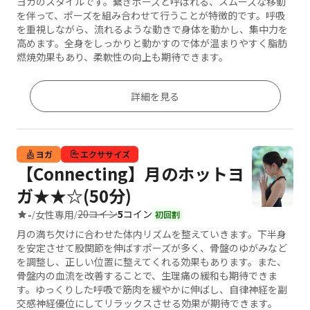
ヨガのスタイルです。繋ぎポーズと呼ばれる、スムーズな移動
を伴って、ポーズを組み合わせて行うことが特徴的です。呼吸
を重視しながら、流れるような動きで身体を動かし、集中力を
高めます。全身をしっかりと動かすので体が温まりやすく脂肪
燃焼効果もあり、柔軟性の向上も期待できます。
詳細を見る
ヨガ
エクササイズ
【Connecting】月のホットヨ
ガ★★☆(50分)
20コイン
5
コイン
-
女性専用
/
/
初回割
月の満ち欠けに合わせた体内リズムを整えていきます。下半身
を安定させて股関節を伸ばすポーズが多く、骨盤のゆがみなど
を調整し、正しい位置に整えてくれる効果もあります。また、
骨盤内の血流を改善することで、生理痛の緩和も期待できま
す。ゆっくりした呼吸で筋肉を緩やかに伸ばし、自律神経を副
交感神経優位にしてリラックスさせる効果が期待できます。