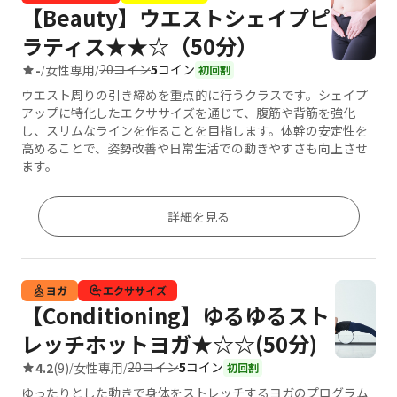
【Beauty】ウエストシェイプピ
ラティス★★☆（50分）
20コイン
5
コイン
-
女性専用
/
/
初回割
ウエスト周りの引き締めを重点的に行うクラスです。シェイプ
アップに特化したエクササイズを通じて、腹筋や背筋を強化
し、スリムなラインを作ることを目指します。体幹の安定性を
高めることで、姿勢改善や日常生活での動きやすさも向上させ
ます。
詳細を見る
ヨガ
エクササイズ
【Conditioning】ゆるゆるスト
レッチホットヨガ★☆☆(50分)
20コイン
5
コイン
4.2
(9)
女性専用
/
/
初回割
ゆったりとした動きで身体をストレッチするヨガのプログラム