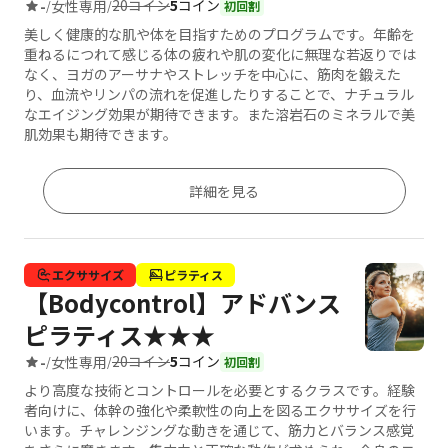
20コイン
5
コイン
-
女性専用
/
/
初回割
美しく健康的な肌や体を目指すためのプログラムです。年齢を
重ねるにつれて感じる体の疲れや肌の変化に無理な若返りでは
なく、ヨガのアーサナやストレッチを中心に、筋肉を鍛えた
り、血流やリンパの流れを促進したりすることで、ナチュラル
なエイジング効果が期待できます。また溶岩石のミネラルで美
肌効果も期待できます。
詳細を見る
エクササイズ
ピラティス
【Bodycontrol】アドバンス
ピラティス★★★
20コイン
5
コイン
-
女性専用
/
/
初回割
より高度な技術とコントロールを必要とするクラスです。経験
者向けに、体幹の強化や柔軟性の向上を図るエクササイズを行
います。チャレンジングな動きを通じて、筋力とバランス感覚