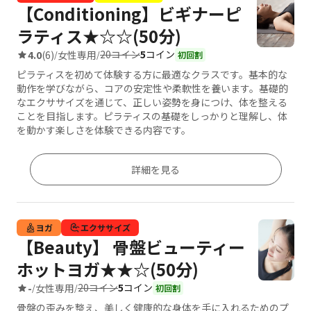
【Conditioning】ビギナーピ
ラティス★☆☆(50分)
20コイン
5
コイン
4.0
(6)
女性専用
/
/
初回割
ピラティスを初めて体験する方に最適なクラスです。基本的な
動作を学びながら、コアの安定性や柔軟性を養います。基礎的
なエクササイズを通じて、正しい姿勢を身につけ、体を整える
ことを目指します。ピラティスの基礎をしっかりと理解し、体
を動かす楽しさを体験できる内容です。
詳細を見る
ヨガ
エクササイズ
【Beauty】 骨盤ビューティー
ホットヨガ★★☆(50分)
20コイン
5
コイン
-
女性専用
/
/
初回割
骨盤の歪みを整え、美しく健康的な身体を手に入れるためのプ