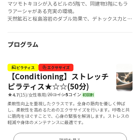
マツモトキヨシが入るビルの5階で、同建物3階にもラ
ラアーシャがある充実の環境。
天然鉱石と桜島溶岩のダブル効果で、デトックス力と美
容効果を最大限に引き出します。
少人数制レッスンで一人ひとりの体の状態を細かくチェ
ック、
プログラム
無理のないペースで上達可能。 集中力と柔軟性を同時
に高められる特別な時間を提供。
ピラティス
エクササイズ
【Conditioning】ストレッチ
ピラティス★☆☆(50分)
20コイン
5
コイン
4.7
(15)
女性専用
/
/
初回割
柔軟性向上を重視したクラスです。全身の筋肉を優しく伸ば
し、柔軟性を高めるためのエクササイズを行います。呼吸と共
に筋肉をほぐすことで、心身の緊張を解消します。ストレスの
軽減や身体のメンテナンスに最適です。