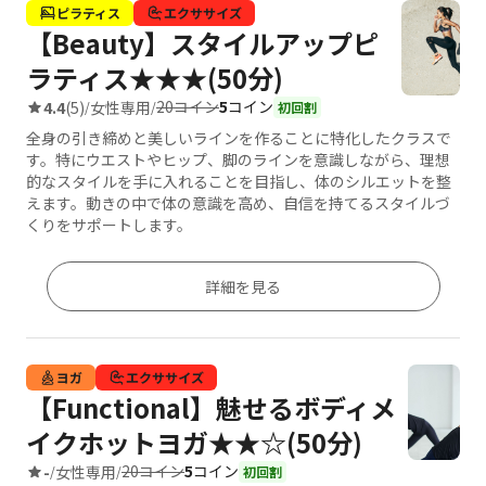
ピラティス
エクササイズ
【Beauty】スタイルアップピ
ラティス★★★(50分)
20コイン
5
コイン
4.4
(5)
女性専用
/
/
初回割
全身の引き締めと美しいラインを作ることに特化したクラスで
す。特にウエストやヒップ、脚のラインを意識しながら、理想
的なスタイルを手に入れることを目指し、体のシルエットを整
えます。動きの中で体の意識を高め、自信を持てるスタイルづ
くりをサポートします。
詳細を見る
ヨガ
エクササイズ
【Functional】魅せるボディメ
イクホットヨガ★★☆(50分)
20コイン
5
コイン
-
女性専用
/
/
初回割