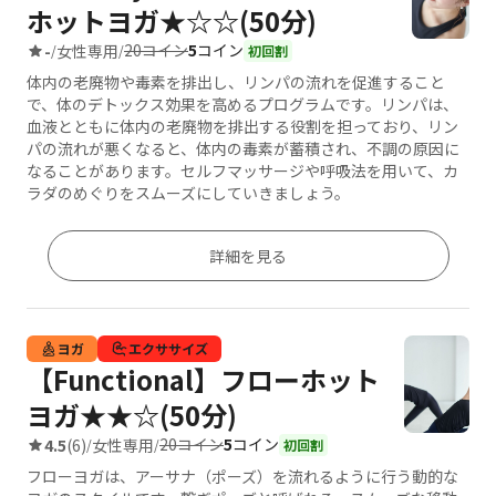
ホットヨガ★☆☆(50分)
20コイン
5
コイン
-
女性専用
/
/
初回割
体内の老廃物や毒素を排出し、リンパの流れを促進すること
で、体のデトックス効果を高めるプログラムです。リンパは、
血液とともに体内の老廃物を排出する役割を担っており、リン
パの流れが悪くなると、体内の毒素が蓄積され、不調の原因に
なることがあります。セルフマッサージや呼吸法を用いて、カ
ラダのめぐりをスムーズにしていきましょう。
詳細を見る
ヨガ
エクササイズ
【Functional】フローホット
ヨガ★★☆(50分)
20コイン
5
コイン
4.5
(6)
女性専用
/
/
初回割
フローヨガは、アーサナ（ポーズ）を流れるように行う動的な