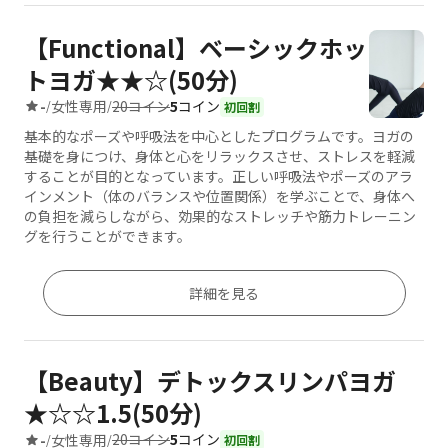
【Functional】ベーシックホッ
トヨガ★★☆(50分)
20コイン
5
コイン
-
女性専用
/
/
初回割
基本的なポーズや呼吸法を中心としたプログラムです。ヨガの
基礎を身につけ、身体と心をリラックスさせ、ストレスを軽減
することが目的となっています。正しい呼吸法やポーズのアラ
インメント（体のバランスや位置関係）を学ぶことで、身体へ
の負担を減らしながら、効果的なストレッチや筋力トレーニン
グを行うことができます。
詳細を見る
【Beauty】デトックスリンパヨガ
★☆☆1.5(50分)
20コイン
5
コイン
-
女性専用
/
/
初回割