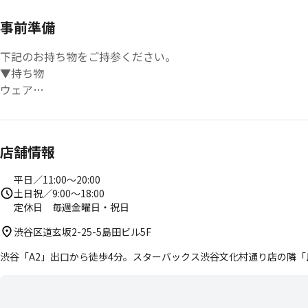
事前準備
下記のお持ち物をご持参ください。
▼持ち物
ウェア
水
靴下
フェイスタオル
店舗情報
※ ロッカールーム、パウダールームを完備しております。
平日／11:00〜20:00
土日祝／9:00〜18:00
定休日 毎週金曜日・祝日
渋谷区道玄坂2-25-5島田ビル5F
渋谷「A2」出口から徒歩4分。スターバックス渋谷文化村通り店の隣「島