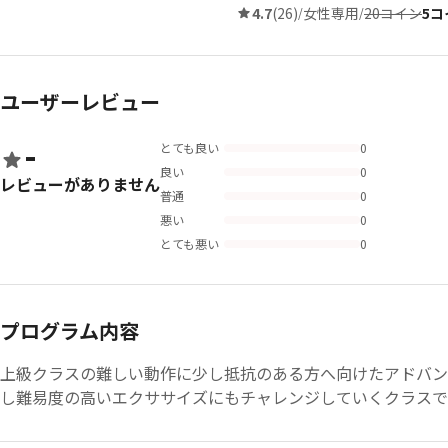
4.7
(26)
女性専用
20コイン
5コ
/
/
ユーザーレビュー
-
とても良い
0
良い
0
レビューがありません
普通
0
悪い
0
とても悪い
0
プログラム内容
上級クラスの難しい動作に少し抵抗のある方へ向けたアドバン
し難易度の高いエクササイズにもチャレンジしていくクラスで