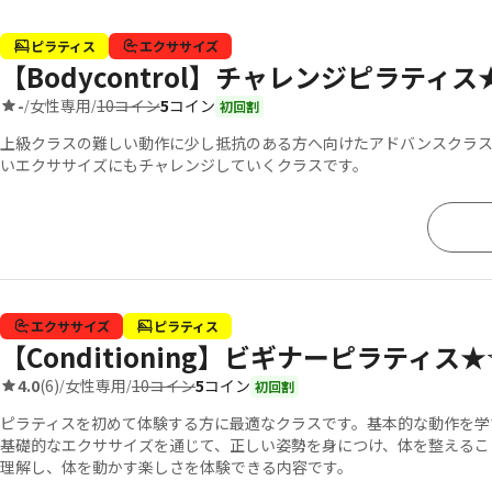
ピラティス
エクササイズ
【Bodycontrol】チャレンジピラティス★★
10コイン
5
コイン
-
女性専用
/
/
初回割
上級クラスの難しい動作に少し抵抗のある方へ向けたアドバンスクラス
いエクササイズにもチャレンジしていくクラスです。
エクササイズ
ピラティス
【Conditioning】ビギナーピラティス★
10コイン
5
コイン
4.0
(6)
女性専用
/
/
初回割
ピラティスを初めて体験する方に最適なクラスです。基本的な動作を学
基礎的なエクササイズを通じて、正しい姿勢を身につけ、体を整えるこ
理解し、体を動かす楽しさを体験できる内容です。