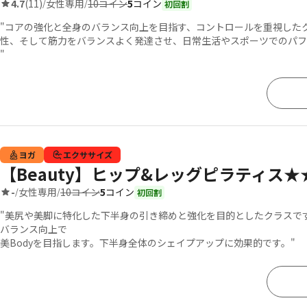
10コイン
5
コイン
4.7
(11)
女性専用
/
/
初回割
"コアの強化と全身のバランス向上を目指す、コントロールを重視した
性、そして筋力をバランスよく発達させ、日常生活やスポーツでのパフ
"
ヨガ
エクササイズ
【Beauty】ヒップ&レッグピラティス★★
10コイン
5
コイン
-
女性専用
/
/
初回割
"美尻や美脚に特化した下半身の引き締めと強化を目的としたクラスで
バランス向上で
美Bodyを目指します。下半身全体のシェイプアップに効果的です。"