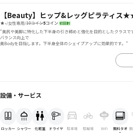
【Beauty】ヒップ&レッグピラティス★
10コイン
5
コイン
-
女性専用
/
/
初回割
"美尻や美脚に特化した下半身の引き締めと強化を目的としたクラスで
バランス向上で
美Bodyを目指します。下半身全体のシェイプアップに効果的です。"
設備・サービス
ロッカー
シャワー
化粧室
ドライヤ
駐車場
駐輪場
WiFi
無料タオ
無