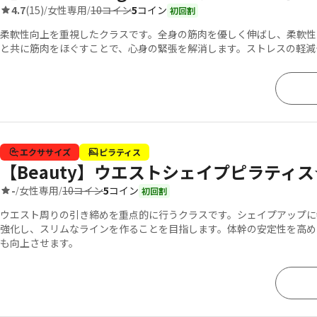
10コイン
5
コイン
4.7
(15)
女性専用
/
/
初回割
柔軟性向上を重視したクラスです。全身の筋肉を優しく伸ばし、柔軟性
と共に筋肉をほぐすことで、心身の緊張を解消します。ストレスの軽減
エクササイズ
ピラティス
【Beauty】ウエストシェイプピラティス
10コイン
5
コイン
-
女性専用
/
/
初回割
ウエスト周りの引き締めを重点的に行うクラスです。シェイプアップに
強化し、スリムなラインを作ることを目指します。体幹の安定性を高め
も向上させます。