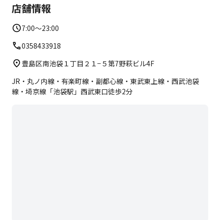
店舗情報
EXPAでは、靴下をはいた状態でトレーニングを行いま
すので、室内シューズは不要です。
7:00〜23:00
0358433918
豊島区南池袋１丁目２１−５第7野萩ビル4F
JR・丸ノ内線・有楽町線・副都心線・東武東上線・西武池袋
線・埼京線「池袋駅」西武東口徒歩2分