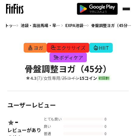
トップ
池袋・高田馬場・早稲田 ヨガ
EXPA池袋店
骨盤調整ヨガ（45分）
ヨガ
エクササイズ
HIIT
ボディケア
骨盤調整ヨガ（45分）
4.3
(7)
女性専用
25コイン
15コイン
/
/
初回割
ユーザーレビュー
-
とても良い
0
良い
0
レビューがあり
普通
0