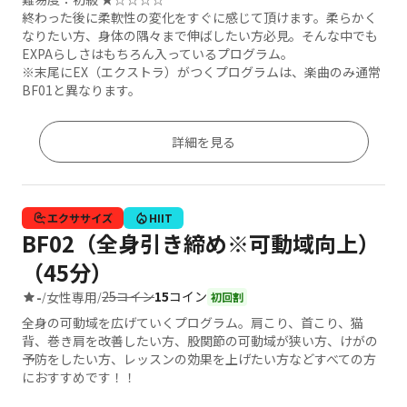
終わった後に柔軟性の変化をすぐに感じて頂けます。柔らかく
なりたい方、身体の隅々まで伸ばしたい方必見。そんな中でも
EXPAらしさはもちろん入っているプログラム。
※末尾にEX（エクストラ）がつくプログラムは、楽曲のみ通常
BF01と異なります。
詳細を見る
エクササイズ
HIIT
BF02（全身引き締め※可動域向上）
（45分）
25コイン
15
コイン
-
女性専用
/
/
初回割
全身の可動域を広げていくプログラム。肩こり、首こり、猫
背、巻き肩を改善したい方、股関節の可動域が狭い方、けがの
予防をしたい方、レッスンの効果を上げたい方などすべての方
におすすめです！！