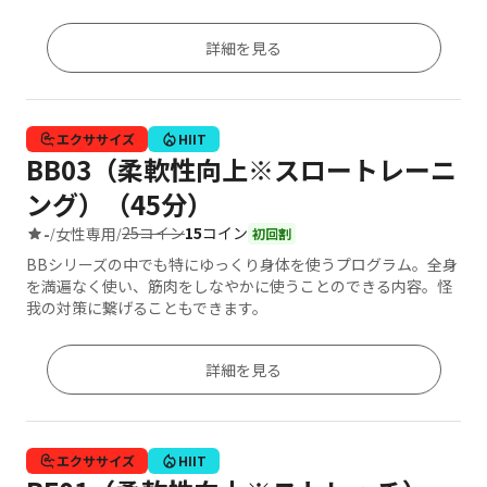
詳細を見る
エクササイズ
HIIT
BB03（柔軟性向上※スロートレーニ
ング）（45分）
25コイン
15
コイン
-
女性専用
/
/
初回割
BBシリーズの中でも特にゆっくり身体を使うプログラム。全身
を満遍なく使い、筋肉をしなやかに使うことのできる内容。怪
我の対策に繋げることもできます。
詳細を見る
エクササイズ
HIIT