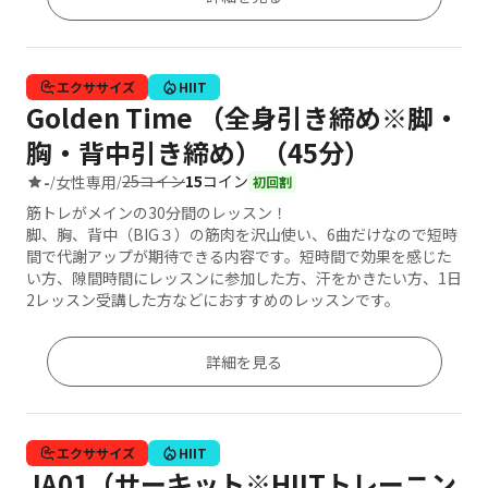
エクササイズ
HIIT
Golden Time （全身引き締め※脚・
胸・背中引き締め）（45分）
25コイン
15
コイン
-
女性専用
/
/
初回割
筋トレがメインの30分間のレッスン！
脚、胸、背中（BIG３）の筋肉を沢山使い、6曲だけなので短時
間で代謝アップが期待できる内容です。短時間で効果を感じた
い方、隙間時間にレッスンに参加した方、汗をかきたい方、1日
2レッスン受講した方などにおすすめのレッスンです。
詳細を見る
エクササイズ
HIIT
JA01（サーキット※HIITトレーニン