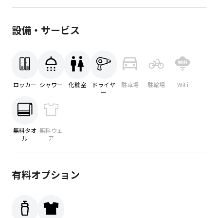
設備・サービス
ロッカー
シャワー
化粧室
ドライヤ
駐車場
駐輪場
WiFi
ー
無料タオ
無料ウェ
ル
ア
有料オプション