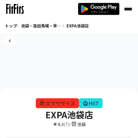
トップ
池袋・高田馬場・早稲田 エクササイズ
EXPA池袋店
エクササイズ
HIIT
EXPA池袋店
4.3
(7)
池袋
/