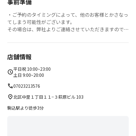
事前準備
・ご予約のタイミングによって、他のお客様とかさなっ
てしまう可能性がございます。
その場合は、弊社よりご連絡させていただきますので、
あらかじめご了承頂けますと幸いです。
【事前準備物】
店舗情報
・動きやすい服装
・水分
平日祝 10:00~23:00
・室内シューズ
土日 9:00~20:00
07023213576
北区中里１丁目１１−３萩原ビル 103
駒込駅より徒歩3分