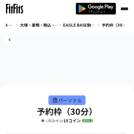
トップ
大塚・巣鴨・駒込・赤羽 パーソナル
EAGLE BASE駒込店
予約枠（30分）
パーソナル
予約枠（30分）
-
0コイン
15コイン
/
初回割