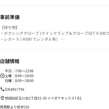
攻撃と防御の能力を高めるためにペアワークが増えますが、
初級、中級、上級すべての方が対象です。
事前準備
【持ち物】
・ボクシンググローブ (クイックラップ＆グローブSET￥500
・レガース ( ¥500 でレンタル有）
・運動着
・飲み物
・タオル
店舗情報
平日：7:00～22:00
土曜：8:00～19:00
日曜：8:00～18:00
0354917756
世田谷区玉川台2丁目22-20 イイダアネックス7 B1
用賀駅より徒歩2分