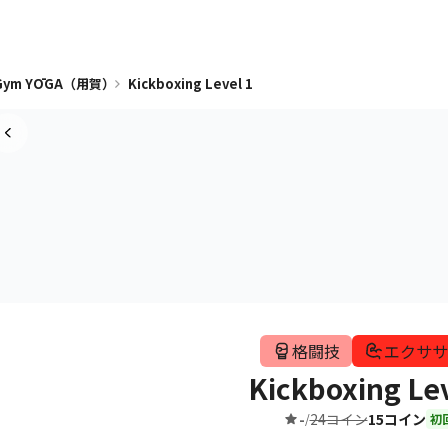
 Gym YŌGA（用賀）
Kickboxing Level 1
格闘技
エクササ
Kickboxing Lev
-
24コイン
15コイン
/
初