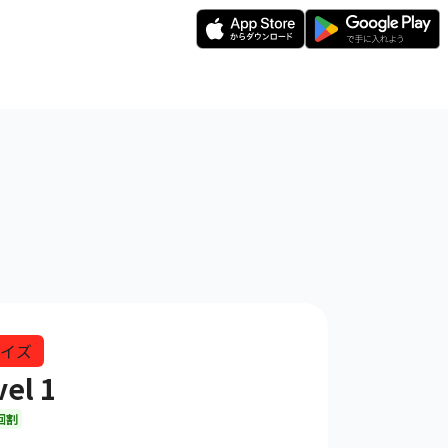
イズ
el 1
回割