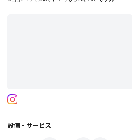
東京メトロ千代田線/ 小田急線小田原線
代々木上原駅徒歩1分
■サロンまでの行き方:
①改札を出て、左側の地上階まで降りる
②「ファミリーマート」を左手に見ながら最初の角を左に曲が
る。
③15mほど先に「初音鮨」がありますので、その前の道を左に
曲がる。
④曲ってすぐ左側に「代々木上原眼科」があり、その次の建物
がサロンです。
⑤「左側」の建物の3階、一番奥までお越しください。
※入室は15分前から可能です。
設備・サービス