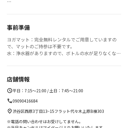
◆クラス詳細:
呼吸に合わせてゆっくり丁寧に動く動くクラス。静止し
事前準備
ている時間にも集中力を切らさず、「今、ここ」に意識
を集中する練習をする。
ヨガマット：完全無料レンタルでご用意していますの
で、マットのご持参は不要です。
◆ご予約制限について
水：浄水器がありますので、ボトルの水が足りなくなっ
Fitfits上では「女性のみご予約可」となっております。
てもお入れいただけます。
男性のお客様が誤ってご予約された場合は、自動キャン
レンタルウェア: 上下660円（Paypay払いのみ利用可）
セルとさせていただきます。
女性専用のサロンではございませんので、ご予約いただ
店舗情報
いたクラスには
当サロンの男性会員様がいらっしゃる場合がございま
平日：7:15～21:00 / 土日：7:45～21:00
す。
09090416684
※こちらのクラスは前日20時までご予約受付していま
渋谷区西原3丁目13−15フラット代々木上原B棟303
す。
※電話の問い合わせはお受けしてません。
※当日キャンセルはマイページよりお願いいたします。