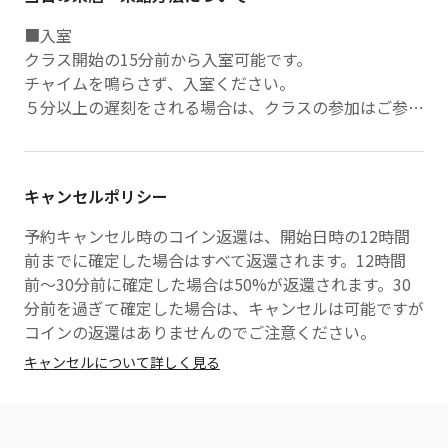
■入室
クラス開始の15分前から入室可能です。
チャイムを鳴らさず、入室ください。
５分以上の遅刻をされる場合は、クラスの参加はご参加
いただけません。
プライベートサービスの場合、遅刻された分は時間が短
縮されますのでご了承ください。
キャンセルポリシー
■ 心地よい空間づくりのために
予約キャンセル時のコイン返還は、開始日時の12時間
当サロンはマンションの一室で少人数制のプライベート
前までに確定した場合はすべて返還されます。12時間
サロンです。
前〜30分前に確定した場合は50%が返還されます。30
お客様同士の距離が近くなることもあるため、以下の点
分前を過ぎて確定した場合は、キャンセルは可能ですが
にご協力をお願いいたします。
コインの返還はありませんのでご注意ください。
キャンセルについて詳しく見る
・過度な露出のあるウェアはご遠慮いただいておりま
す。
・香水や汗の匂いなど、香りに敏感な方もいらっしゃい
ますので、