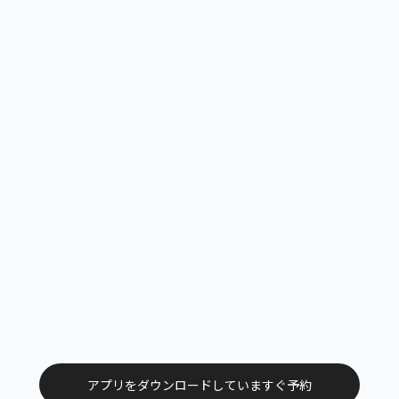
周りの方が心地よく過ごせるようご配慮をお願いいたし
ます。
皆さまにとってリラックスできる空間となるよう、ご協
力いただけると嬉しいです。
アプリをダウンロードしていますぐ予約