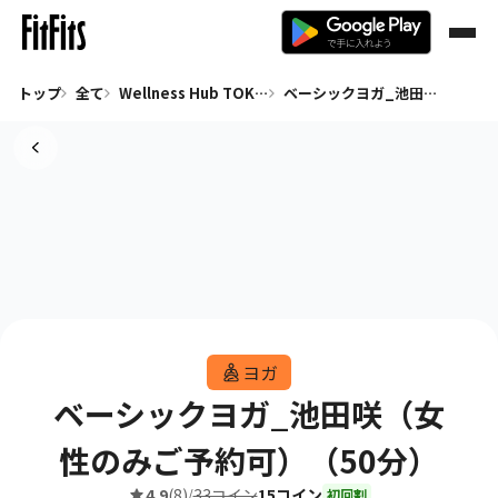
トップ
全て
Wellness Hub TOKYO 代々木上原（少人数ヨガピラティス＆よもぎ蒸しサロン）
ベーシックヨガ_池田咲（女性のみご予約可）（50分）
ヨガ
ベーシックヨガ_池田咲（女
性のみご予約可）（50分）
4.9
(8)
33コイン
15コイン
/
初回割