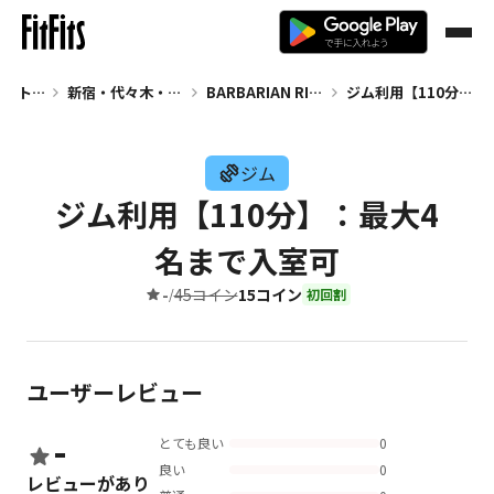
トップ
新宿・代々木・大久保 ジム
BARBARIAN RICH & SPEERS
ジム利用【110分】：最大4名まで入室可
ジム
ジム利用【110分】：最大4
名まで入室可
-
45コイン
15コイン
/
初回割
ユーザーレビュー
-
とても良い
0
良い
0
レビューがあり