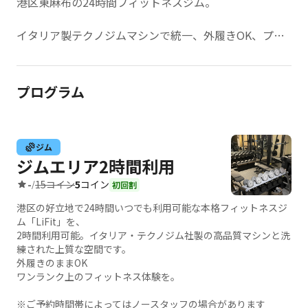
港区東麻布の24時間フィットネスジム。
イタリア製テクノジムマシンで統一、外履きOK、プロ
テインあり、人工芝ストレッチエリア、パーソナルトレ
ーニング可能
プログラム
フィットネス初心者から上級者まで、全ての方が快適に
トレーニングできる、居心地の良さがクセになるワンラ
ンク上のフィットネス空間を提供しています。
ジム
ジムエリア2時間利用
15コイン
5
コイン
-
/
初回割
港区の好立地で24時間いつでも利用可能な本格フィットネスジ
ム「LiFit」を、
2時間利用可能。イタリア・テクノジム社製の高品質マシンと洗
練された上質な空間です。
外履きのままOK
ワンランク上のフィットネス体験を。
※ご予約時間帯によってはノースタッフの場合があります