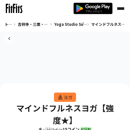
トップ
吉祥寺・三鷹・武蔵境 ヨガ
Yoga Studio Sūtra 吉祥寺店
マインドフルネスヨガ【強度★】
ヨガ
マインドフルネスヨガ【強
度★】
-
23コイン
15コイン
/
初回割