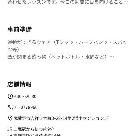
合わせたレッスンです。今この瞬間に目を向けることで
心身のくつろぎを目指します。
事前準備
運動ができるウェア（Tシャツ・ハーフパンツ・スパッ
ツ等）
蓋が閉まる飲み物（ペットボトル・水筒など）
入館用の二次元バーコードが表示できる携帯電話
汗拭きタオル
※レッスンは裸足で行います、室内履は不要です
店舗情報
※羽織ものやレッグウォーマーは適宜ご準備ください
※ヨガマットは無料で貸し出しています
9:30～20:30
0120778960
武蔵野市吉祥寺本町3-28-14第2浜中マンション1F
JR 三鷹駅から徒歩約9分
JR 吉祥寺駅から徒歩約14分