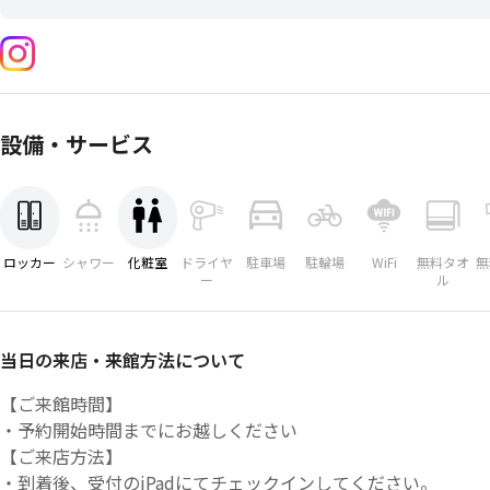
設備・サービス
ロッカー
シャワー
化粧室
ドライヤ
駐車場
駐輪場
WiFi
無料タオ
無
ー
ル
当日の来店・来館方法について
【ご来館時間】
・予約開始時間までにお越しください
【ご来店方法】
・到着後、受付のiPadにてチェックインしてください。