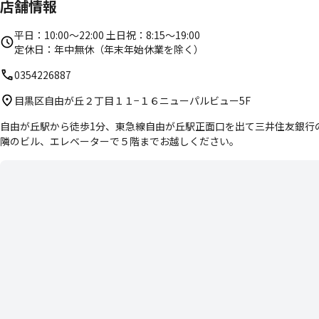
店舗情報
・マットレンタル（300円）
平日：10:00〜22:00 土日祝：8:15〜19:00
定休日：年中無休（年末年始休業を除く）
0354226887
目黒区自由が丘２丁目１１−１６ニューパルビュー5F
自由が丘駅から徒歩1分、東急線自由が丘駅正面口を出て三井住友銀行
隣のビル、エレベーターで５階までお越しください。