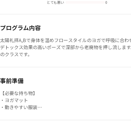
とても悪い
0
プログラム内容
太陽礼拝A,Bで身体を温めフロースタイルのヨガで呼吸に合
デトックス効果の高いポーズで深部から老廃物を押し流します
のクラスです。
事前準備
【必要な持ち物】
・ヨガマット
・動きやすい服装
・タオル
・お飲み物
【店内レンタル】