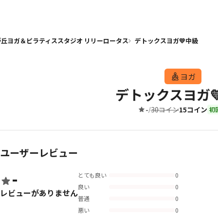
が丘ヨガ＆ピラティススタジオ リリーロータス
デトックスヨガ💛中級
ヨガ
デトックスヨガ
-
30コイン
15コイン
/
初
ユーザーレビュー
-
とても良い
0
良い
0
レビューがありません
普通
0
悪い
0