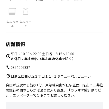
ー
無料タオ
無料ウェ
ル
ア
店舗情報
平日：10:00〜22:00 土日祝：8:15〜19:00
定休日：年中無休（年末年始休業を除く）
0354226887
目黒区自由が丘２丁目１１−１６ニューパルビュー5F
自由が丘駅から徒歩1分、東急線自由が丘駅正面口を出て三井住
友銀行の間のしらかば通りに入り直進、「カラオケ館」隣のビ
ル、エレベーターで５階までお越しください。