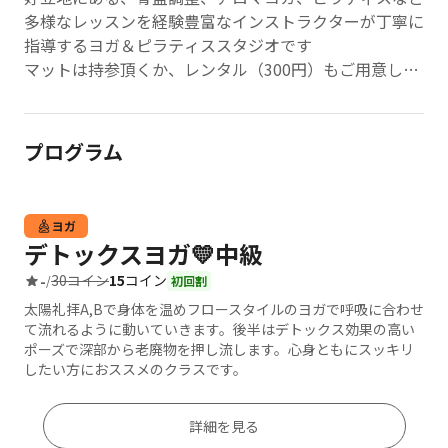
多様なレッスンを経験豊富なインストラクターが丁寧に
指導するヨガ＆ピラティススタジオです
マットは持参頂くか、レンタル（300円）もご用意して
おります。
プログラム
ヨガ
デトックスヨガ💛中級
30コイン
15
コイン
-
/
初回割
太陽礼拝A,Bで身体を温めフロースタイルのヨガで呼吸に合わせ
て流れるように動いていきます。後半はデトックス効果の高い
ポーズで深部から老廃物を押し流します。心身ともにスッキリ
したい方におススメのクラスです。
詳細を見る