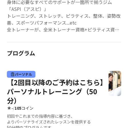
身体に必要なすべてのサポートが一箇所で揃うジム
「ASPI（アスピ）」
トレーニング、ストレッチ、ピラティス、整体、姿勢改
善、スポーツパフォーマンス...etc
全トレーナーが、全米トレーナー資格+ピラティス資格
を保有した最高品質のパーソナルジムです。
これまでの運動歴や現在の姿勢などを分析したうえで、
最も効率的で無理のない科学的根拠に基づいた指導を提
プログラム
供します。
パーソナルジムが初めての方も、ご経験されたことのあ
る方も、是非一度ご体験ください。
パーソナル
【2回目以降のご予約はこちら】
パーソナルトレーニング（50
分）
-
105
コイン
/
初回やこれまでの指導内容に基づき、
よりパーソナライズされたレッスンを提供する
50分間のプログラムです。