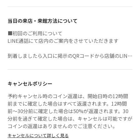
当日の来店・来館方法について
■初回のご利用について
LINE通話にて店内のご案内をさせていただきます
到着しましたら入口に掲示のQRコードから店舗のLINE
アカウントを友だち追加をお願いします
LINEメニュー左上のボタンより「ビジター利用＞ご来
店している＞初めての利用」をご選択ください
キャンセルポリシー
オペレーターから通話リクエストをさせていただきます
ので通話をお繋ぎくださいませ
予約キャンセル時のコイン返還は、開始日時の12時間
前までに確定した場合はすべて返還されます。12時間
前〜30分前に確定した場合は50%が返還されます。30
分前を過ぎて確定した場合は、キャンセルは可能ですが
コインの返還はありませんのでご注意ください。
キャンセルについて詳しく見る