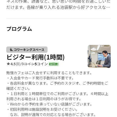
ネスの作業、読書など、思い思いの時間をお過ごしいた
だけます。各線が乗り入れる池袋駅から好アクセスな立
地にあり、お仕事帰りや休日にも気軽に通いやすいのが
魅力です。あなたの目標達成を快適な環境からサポート
します。
プログラム
HP：
https://www.benkyo-cafe.net/
コワーキングスペース
ビジター利用(1時間)
9コイン
5
コイン
4.5
(8)
/
初回割
勉強カフェはご入会せずに利用することもできます。
・入会金やカード発行手数料は不要です。
・各店料金が異なります。ご予約のスタジオ、ご予約時間をご
確認ください。
・１日利用と１時間単位でのご利用がございます。４時間以上
利用される場合は１日利用のほうがお得です。
・Webからの予約を承っていない店舗がございます。
・初回利用時は施設説明をお受けください。
なお、説明が遠隔での対応となる場合がございます。