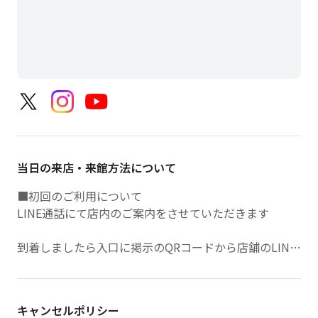
当日の来店・来館方法について
■初回のご利用について
LINE通話にて店内のご案内をさせていただきます
到着しましたら入口に掲示のQRコードから店舗のLINE
アカウントを友だち追加をお願いします
LINEメニュー左上のボタンより「ビジター利用＞ご来
店している＞初めての利用」をご選択ください
キャンセルポリシー
オペレーターから通話リクエストをさせていただきます