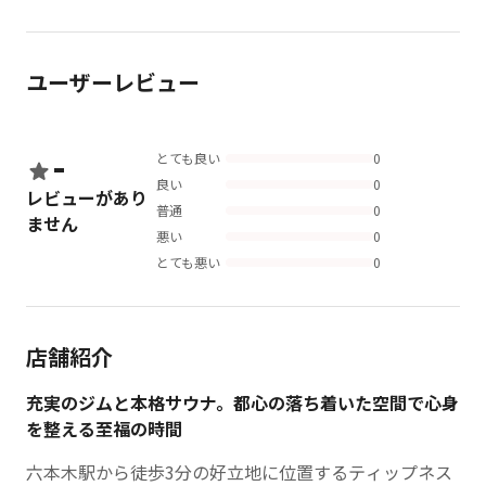
ユーザーレビュー
-
とても良い
0
良い
0
レビューがあり
普通
0
ません
悪い
0
とても悪い
0
店舗紹介
充実のジムと本格サウナ。都心の落ち着いた空間で心身
を整える至福の時間
六本木駅から徒歩3分の好立地に位置するティップネス