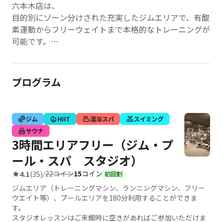
六本木店は、
目的別にゾーン分けされた充実したジムエリアで、有酸
素運動からフリーウェイトまで本格的なトレーニングが
可能です。
ティップネス六本木店は 男性専用のお風呂と、男女共
にドライサウナ・ミストサウナを完備しており、
特にサウナーも満足する本格的なサウナ設備が運動後の
プログラム
疲労回復とリラクゼーションを提供します。
ミストサウナは喉に優しく呼吸が楽な設計で、代謝アッ
プ効果も期待できる温浴施設として人気を集めていま
ジム
HIIT
温浴スパ
スイミング
す。
サウナ
豊富なスタジオプログラムやプールと合わせて、
3時間エリアフリー（ジム・プ
都心でありながら落ち着いた環境でトータルなフィット
ール・スパ スタジオ）
ネス体験が楽しめる総合フィットネスクラブです。
仕事帰りのビジネスパーソンにも最適な、充実したリラ
22コイン
15
コイン
4.1
(35)
/
初回割
クゼーション施設を備えた贅沢な空間となっています。
ジムエリア（トレーニングマシン、ランニングマシン、フリー
ウエイト等）、プールエリアを180分利用することができま
す。
スタジオレッスンはご来館時に空きがあればご参加いただけま