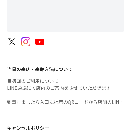
当日の来店・来館方法について
■初回のご利用について
LINE通話にて店内のご案内をさせていただきます
到着しましたら入口に掲示のQRコードから店舗のLINE
アカウントを友だち追加をお願いします
LINEメニュー左上のボタンより「ビジター利用＞ご来
店している＞初めての利用」をご選択ください
キャンセルポリシー
オペレーターから通話リクエストをさせていただきます