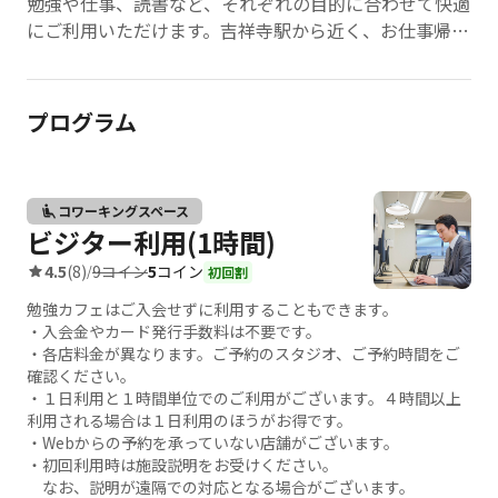
勉強や仕事、読書など、それぞれの目的に合わせて快適
にご利用いただけます。吉祥寺駅から近く、お仕事帰り
やお出かけの際にも立ち寄りやすい便利な立地です。快
適なデスクと空間で、あなたの学びと成長をサポートい
たします。
プログラム
HP：
https://www.benkyo-cafe.net/
コワーキングスペース
ビジター利用(1時間)
9コイン
5
コイン
4.5
(8)
/
初回割
勉強カフェはご入会せずに利用することもできます。
・入会金やカード発行手数料は不要です。
・各店料金が異なります。ご予約のスタジオ、ご予約時間をご
確認ください。
・１日利用と１時間単位でのご利用がございます。４時間以上
利用される場合は１日利用のほうがお得です。
・Webからの予約を承っていない店舗がございます。
・初回利用時は施設説明をお受けください。
なお、説明が遠隔での対応となる場合がございます。