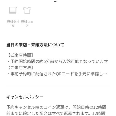
ー
無料タオ
無料ウェ
ル
ア
当日の来店・来館方法について
【ご来店時間】
・予約開始時間の約5分前から入館可能となっています
【ご来店方法】
・事前予約時に配信されたQRコードを手元に準備して
ください
・予約開始時間5分前から入館可能となりますので、ご
注意ください。施設到着後、入口横の端末にかざし、入
キャンセルポリシー
館し、入館後は更衣室でお着替えいただき自由にご利用
ください。
予約キャンセル時のコイン返還は、開始日時の12時間
・利用終了5分前を目処にご退室ください。
前までに確定した場合はすべて返還されます。12時間