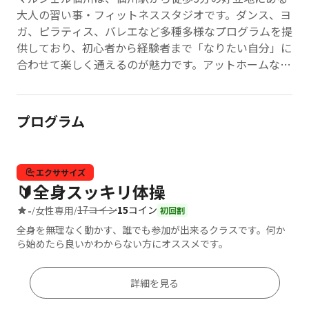
大人の習い事・フィットネススタジオです。ダンス、ヨ
ガ、ピラティス、バレエなど多種多様なプログラムを提
供しており、初心者から経験者まで「なりたい自分」に
合わせて楽しく通えるのが魅力です。アットホームな雰
囲気の中で、健康維持や自分磨きに集中できる環境が整
っています。店舗HP：
https://www.instagram.com/marcheru.sengawa/
プログラム
エクササイズ
🔰全身スッキリ体操
17コイン
15
コイン
-
女性専用
/
/
初回割
全身を無理なく動かす、誰でも参加が出来るクラスです。何か
ら始めたら良いかわからない方にオススメです。
詳細を見る