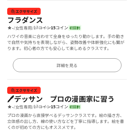
エクササイズ
フラダンス
17コイン
15
コイン
-
女性専用
/
/
初回割
ハワイの音楽に合わせて全身をゆったり動かします。手の動き
で自然や気持ちを表現しながら、姿勢改善や体幹強化にも繋が
ります。初心者の方でも安心して楽しめるクラスです。
詳細を見る
エクササイズ
🖊デッサン プロの漫画家に習う
17コイン
15
コイン
-
女性専用
/
/
初回割
プロの漫画から直接学べるデッサンクラスです。絵の描き方、
立体感の出し方、線の使い方などを丁寧に指導します。絵を書
くのが初めての方にもオススメです。