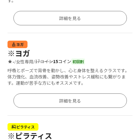
す。
詳細を見る
ヨガ
※ヨガ
17コイン
15
コイン
-
女性専用
/
/
初回割
呼吸とポーズで背骨を動かし、心と身体を整えるクラスです。
体力強化、血流改善、姿勢改善やストレス緩和にも繋がりま
す。運動が苦手な方にもオススメです。
詳細を見る
ピラティス
※ピラティス