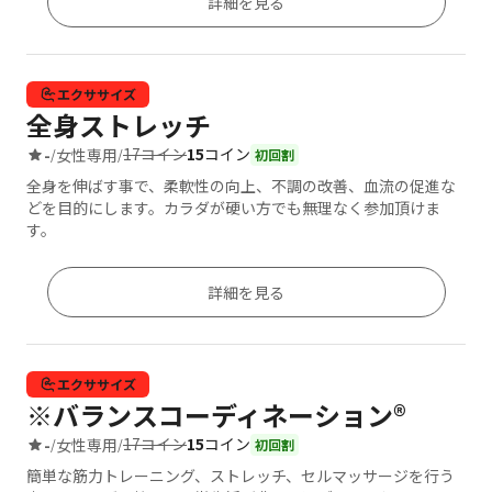
詳細を見る
エクササイズ
全身ストレッチ
17コイン
15
コイン
-
女性専用
/
/
初回割
全身を伸ばす事で、柔軟性の向上、不調の改善、血流の促進な
どを目的にします。カラダが硬い方でも無理なく参加頂けま
す。
詳細を見る
エクササイズ
※バランスコーディネーション®
17コイン
15
コイン
-
女性専用
/
/
初回割
簡単な筋力トレーニング、ストレッチ、セルマッサージを行う