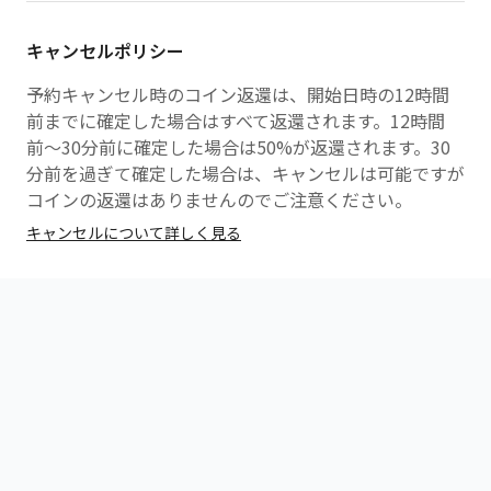
〜遅れてきた際の対応について〜
キャンセルポリシー
・当日、レッスンに遅れた場合でもレッスン終了時間は
変更されませんのでご了承ください。
予約キャンセル時のコイン返還は、開始日時の12時間
前までに確定した場合はすべて返還されます。12時間
前〜30分前に確定した場合は50%が返還されます。30
分前を過ぎて確定した場合は、キャンセルは可能ですが
コインの返還はありませんのでご注意ください。
キャンセルについて詳しく見る