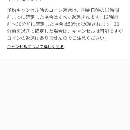
・到着後、受付のスタッフにFitFits経由でご予約いた
だいた旨をお声がけください。
予約キャンセル時のコイン返還は、開始日時の12時間
前までに確定した場合はすべて返還されます。12時間
【注意事項】
前〜30分前に確定した場合は50%が返還されます。30
・途中の入場、退場は原則お断りしておりますので、時
分前を過ぎて確定した場合は、キャンセルは可能ですが
間通りにご来店ください。
コインの返還はありませんのでご注意ください。
キャンセルについて詳しく見る