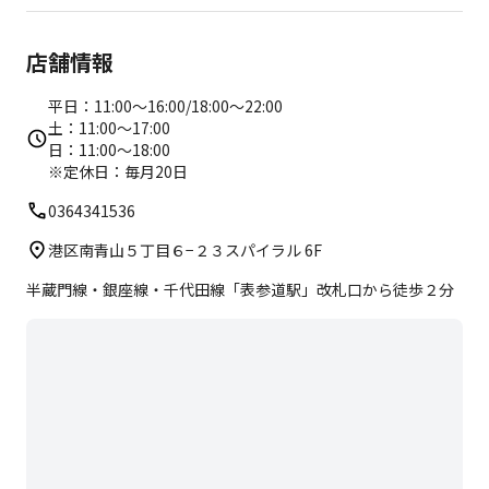
【店頭販売/レンタル】
店舗情報
・ハンドタオル 100円（税込）
・ウェア上下 各200円（税込）
平日：11:00～16:00/18:00～22:00
・飲料 100円～
土：11:00～17:00
日：11:00～18:00
※定休日：毎月20日
0364341536
港区南青山５丁目６−２３スパイラル 6F
半蔵門線・銀座線・千代田線「表参道駅」改札口から徒歩２分