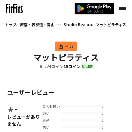
トップ
原宿・表参道・青山 ヨガ
Studio Beaura
マットピラティス
ヨガ
マットピラティス
-
24コイン
15コイン
/
初回割
ユーザーレビュー
-
とても良い
0
良い
0
レビューがあり
普通
0
ません
悪い
0