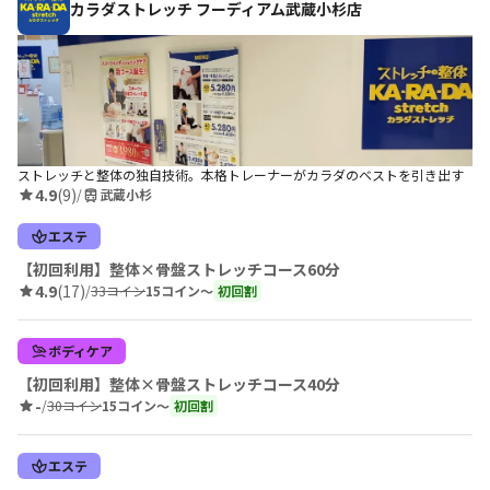
カラダストレッチ フーディアム武蔵小杉店
ストレッチと整体の独自技術。本格トレーナーがカラダのベストを引き出す
4.9
(9)
/
武蔵小杉
エステ
【初回利用】整体×骨盤ストレッチコース60分
4.9
(17)
/
33コイン
15コイン〜
初回割
ボディケア
【初回利用】整体×骨盤ストレッチコース40分
-
/
30コイン
15コイン〜
初回割
エステ