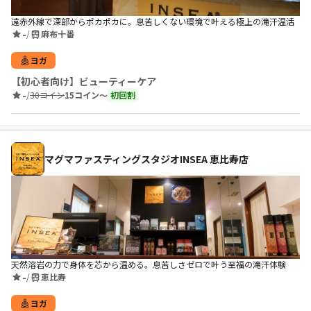
遠赤外線で深部からポカポカに。息苦しくない環境で叶える極上の滝汗温活
-
/
麻布十番
ヨガ
【初心者向け】ビューティーケア
-
/
30コイン
15コイン〜
初回割
マグマファスティングスタジオINSEA 恵比寿店
天然溶岩の力で身体を芯から温める。息苦しさゼロで叶う至福の滝汗体験
-
/
恵比寿
ヨガ