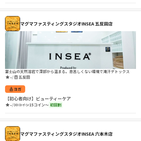
マグマファスティングスタジオINSEA 五反田店
富士山の天然溶岩で深部から温まる。息苦しくない環境で滝汗デトックス
-
/
五反田
ヨガ
【初心者向け】ビューティーケア
-
/
30コイン
15コイン〜
初回割
マグマファスティングスタジオINSEA 六本木店