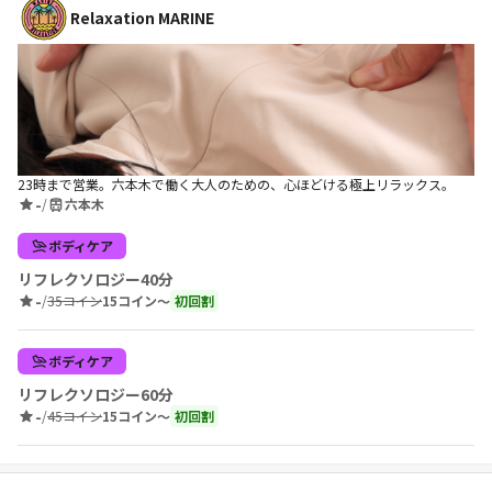
Relaxation MARINE
23時まで営業。六本木で働く大人のための、心ほどける極上リラックス。
-
/
六本木
ボディケア
リフレクソロジー40分
-
/
35コイン
15コイン〜
初回割
ボディケア
リフレクソロジー60分
-
/
45コイン
15コイン〜
初回割