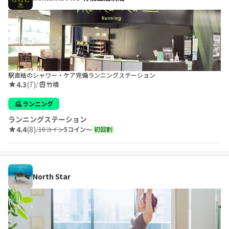
駅直結のシャワー・ケア完備ランニングステーション
4.3
(7)
/
竹橋
ランニング
ランニングステーション
4.4
(8)
/
10コイン
5コイン〜
初回割
North Star