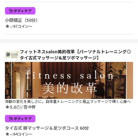
ボディケア
小顔矯正（50分）
-
/
67コイン〜
フィットネスsalon美的改革【パーソナルトレーニング◎
タイ古式マッサージ&足ツボマッサージ】
年齢の変化を美しさに。自体重トレーニングと極上マッサージで輝く心身へ
5.0
(5)
/
中野
ボディケア
タイ古式 脚マッサージ＆足ツボコース 60分
-
/
64コイン〜