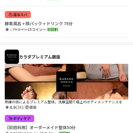
温浴スパ
酵素風呂＋顔パック＋ドリンク 75分
-
/
79コイン
15コイン〜
初回割
カラダプレミアム銀座
熟練の技によるプレミアム整体。洗練空間で極上のボディメンテナンスを
4.9
(34)
/
銀座
ボディケア
【初回利用】オーダーメイド整体50分