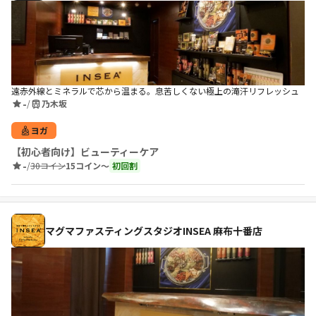
遠赤外線とミネラルで芯から温まる。息苦しくない極上の滝汗リフレッシュ
-
/
乃木坂
ヨガ
【初心者向け】ビューティーケア
-
/
30コイン
15コイン〜
初回割
マグマファスティングスタジオINSEA 麻布十番店