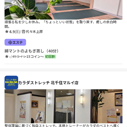
頑張る私を少しお休み。「ちょっといい状態」を取り戻す、癒しの余白時
間。
4.9
(8)
/
代々木上原
エステ
綿マントのよもぎ蒸し（40分）
-
/
49コイン
15コイン〜
初回割
カラダストレッチ 北千住マルイ店
整体理論に基づく独自ストレッチ。本格トレーナーがカラダのベストへ導く