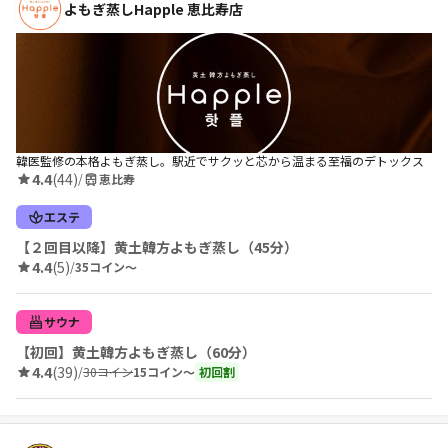
よもぎ蒸しHapple 恵比寿店
韓医監修の本格よもぎ蒸し。駅近でサクッと芯から温まる至福のデトックス
4.4
(44)
/
恵比寿
エステ
【２回目以降】黄土韓方よもぎ蒸し（45分）
4.4
(5)
/
35コイン〜
サウナ
【初回】黄土韓方よもぎ蒸し（60分）
4.4
(39)
/
30コイン
15コイン〜
初回割