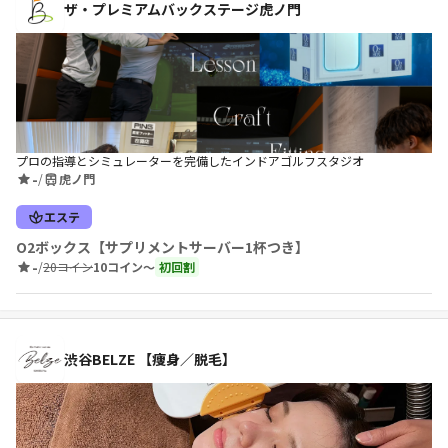
ザ・プレミアムバックステージ虎ノ門
プロの指導とシミュレーターを完備したインドアゴルフスタジオ
-
/
虎ノ門
エステ
O2ボックス【サプリメントサーバー1杯つき】
-
/
20コイン
10コイン〜
初回割
渋谷BELZE 【痩身／脱毛】