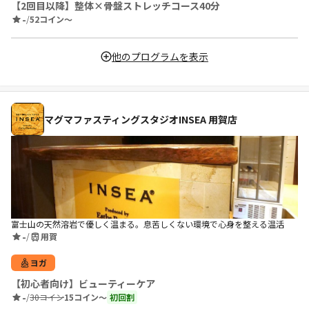
【2回目以降】整体×骨盤ストレッチコース40分
-
/
52コイン〜
他のプログラムを表示
マグマファスティングスタジオINSEA 用賀店
富士山の天然溶岩で優しく温まる。息苦しくない環境で心身を整える温活
-
/
用賀
ヨガ
【初心者向け】ビューティーケア
-
/
30コイン
15コイン〜
初回割