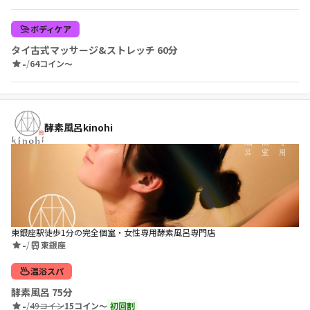
ボディケア
タイ古式マッサージ&ストレッチ 60分
-
/
64コイン〜
酵素風呂kinohi
東銀座駅徒歩1分の完全個室・女性専用酵素風呂専門店
-
/
東銀座
温浴スパ
酵素風呂 75分
-
/
49コイン
15コイン〜
初回割