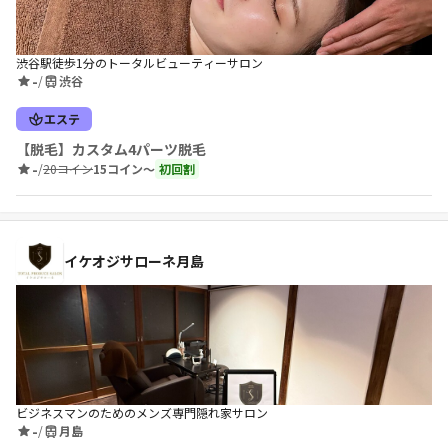
渋谷駅徒歩1分のトータルビューティーサロン
-
/
渋谷
エステ
【脱毛】カスタム4パーツ脱毛
-
/
20コイン
15コイン〜
初回割
イケオジサローネ月島
ビジネスマンのためのメンズ専門隠れ家サロン
-
/
月島