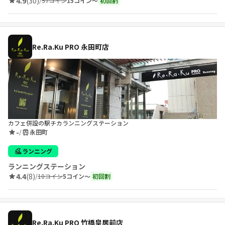
4.9
(30)
/
57コイン
15コイン〜
初回割
Re.Ra.Ku PRO 永田町店
カフェ併設の駅チカランニングステーション
-
/
永田町
ランニング
ランニングステーション
4.4
(8)
/
10コイン
5コイン〜
初回割
Re.Ra.Ku PRO 竹橋皇居前店