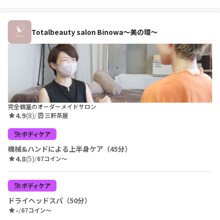
Totalbeauty salon Binowa〜美の環〜
完全個室のオーダーメイドサロン
4.9
(8)
/
三軒茶屋
ボディケア
機械&ハンドによる上半身ケア（45分）
4.8
(5)
/
67コイン〜
ボディケア
ドライヘッドスパ（50分）
-
/
67コイン〜