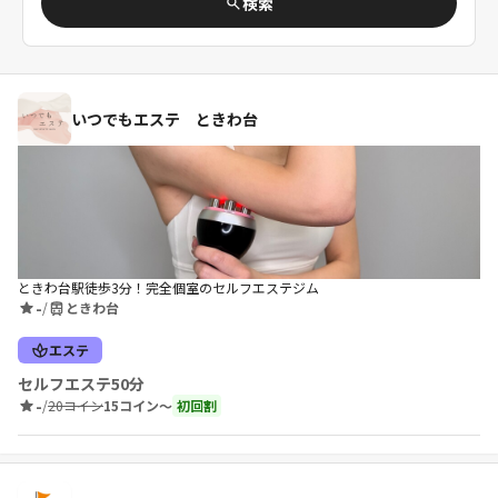
検索
いつでもエステ ときわ台
ときわ台駅徒歩3分！完全個室のセルフエステジム
-
/
ときわ台
エステ
セルフエステ50分
-
/
20コイン
15コイン〜
初回割