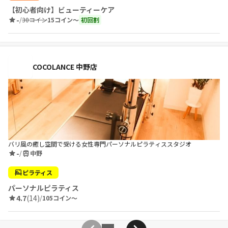
【初心者向け】ビューティーケア
-
/
30コイン
15コイン〜
初回割
COCOLANCE 中野店
バリ風の癒し空間で受ける女性専門パーソナルピラティススタジオ
-
/
中野
ピラティス
パーソナルピラティス
4.7
(14)
/
105コイン〜