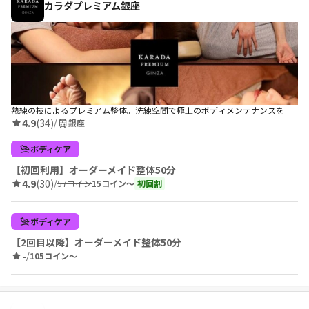
カラダプレミアム銀座
熟練の技によるプレミアム整体。洗練空間で極上のボディメンテナンスを
4.9
(34)
/
銀座
ボディケア
【初回利用】オーダーメイド整体50分
4.9
(30)
/
57コイン
15コイン〜
初回割
ボディケア
【2回目以降】オーダーメイド整体50分
-
/
105コイン〜