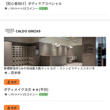
【初心者向け】ボディケアスペシャル
-
/
30コイン
15コイン〜
初回割
CALDO GINZA9
新橋駅徒歩1分の地域最大級ホットヨガ ・マシンピラティススタジオ
-
/
新橋
ヨガ
ボディメイクヨガ ★★(平日)
-
/
35コイン
15コイン〜
初回割
ヨガ