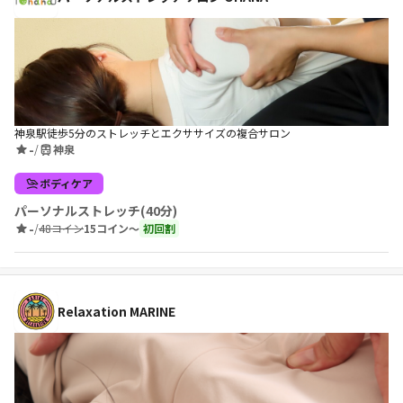
神泉駅徒歩5分のストレッチとエクササイズの複合サロン
-
/
神泉
ボディケア
パーソナルストレッチ(40分)
-
/
48コイン
15コイン〜
初回割
Relaxation MARINE