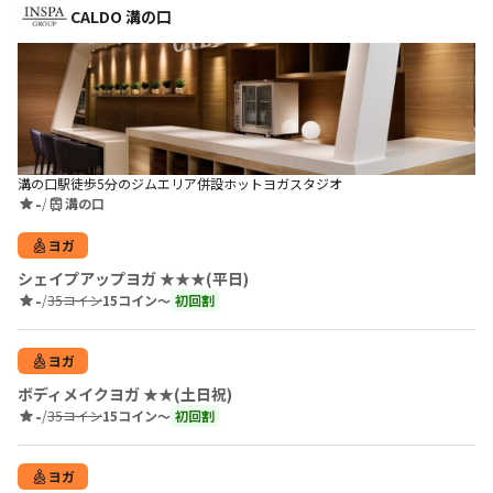
CALDO 溝の口
溝の口駅徒歩5分のジムエリア併設ホットヨガスタジオ
-
/
溝の口
ヨガ
シェイプアップヨガ ★★★(平日)
-
/
35コイン
15コイン〜
初回割
ヨガ
ボディメイクヨガ ★★(土日祝)
-
/
35コイン
15コイン〜
初回割
ヨガ