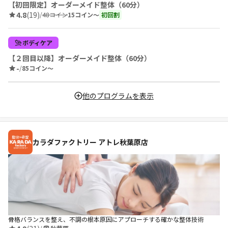
【初回限定】オーダーメイド整体（60分）
4.8
(19)
/
48コイン
15コイン〜
初回割
ボディケア
【２回目以降】オーダーメイド整体（60分）
-
/
85コイン〜
他のプログラムを表示
カラダファクトリー アトレ秋葉原店
骨格バランスを整え、不調の根本原因にアプローチする確かな整体技術