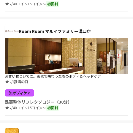
-
/
40コイン
15コイン〜
初回割
Ruam Ruam マルイファミリー溝口店
お買い物ついでに。五感で味わう至高のボディ＆ヘッドケア
-
/
溝の口
ボディケア
足裏整体リフレクソロジー（30分）
-
/
40コイン
15コイン〜
初回割