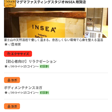
マグマファスティングスタジオINSEA 用賀店
富士山の天然溶岩で優しく温まる。息苦しくない環境で心身を整える温活
-
/
用賀
エクササイズ
【初心者向け】リラクゼーション
-
/
30コイン
15コイン〜
初回割
ヨガ
ボディメンテナンスヨガ
-
/
30コイン
15コイン〜
初回割
ヨガ