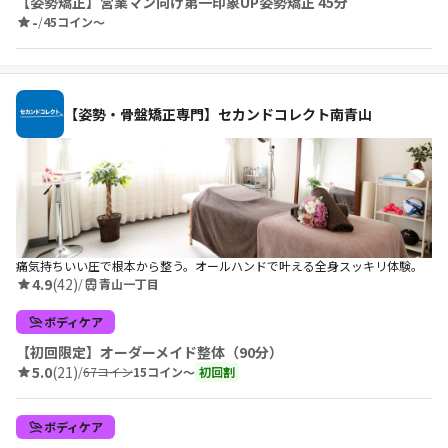
【姿勢矯正】営業マン向け第一印象UP姿勢矯正 45分
-
/
45コイン〜
【姿勢・骨盤矯正専門】セカンドコレクト南青山
痛気持ちいい圧で根本から整う。オールハンドで叶える全身スッキリ体験。
4.9
(42)
/
青山一丁目
ボディケア
【初回限定】オーダーメイド整体（90分）
5.0
(21)
/
67コイン
15コイン〜
初回割
ボディケア