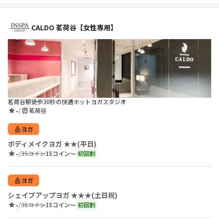
CALDO 茗荷谷【女性専用】
茗荷谷駅徒歩30秒の快適ホットヨガスタジオ
-
/
茗荷谷
ヨガ
ボディメイクヨガ ★★(平日)
-
/
35コイン
15コイン〜
初回割
ヨガ
シェイプアップヨガ ★★★(土日祝)
-
/
35コイン
15コイン〜
初回割