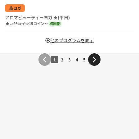
ヨガ
アロマビューティーヨガ ★(平日)
-
/
35コイン
15コイン〜
初回割
他のプログラムを表示
1
2
3
4
5