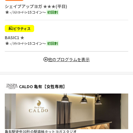
シェイプアップヨガ ★★★(平日)
-
/
32コイン
15コイン〜
初回割
ピラティス
BASIC1 ★
-
/
35コイン
15コイン〜
初回割
他のプログラムを表示
CALDO 亀有【女性専用】
亀有駅徒歩30秒の駅直結ホットヨガスタジオ