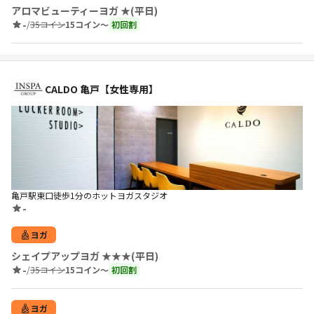
アロマビューティーヨガ ★(平日)
-
/
35コイン
15コイン〜
初回割
CALDO 亀戸【女性専用】
亀戸駅東口徒歩1分のホットヨガスタジオ
-
ヨガ
シェイプアップヨガ ★★★(平日)
-
/
35コイン
15コイン〜
初回割
ヨガ