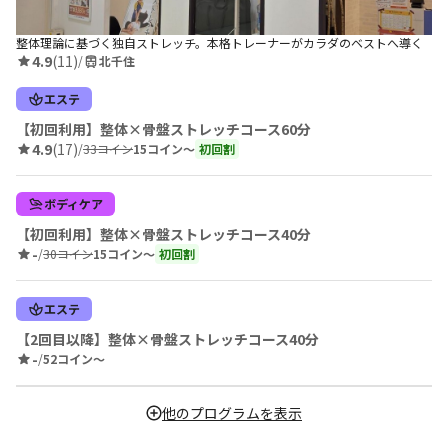
整体理論に基づく独自ストレッチ。本格トレーナーがカラダのベストへ導く
4.9
(11)
/
北千住
エステ
【初回利用】整体×骨盤ストレッチコース60分
4.9
(17)
/
33コイン
15コイン〜
初回割
ボディケア
【初回利用】整体×骨盤ストレッチコース40分
-
/
30コイン
15コイン〜
初回割
エステ
【2回目以降】整体×骨盤ストレッチコース40分
-
/
52コイン〜
他のプログラムを表示