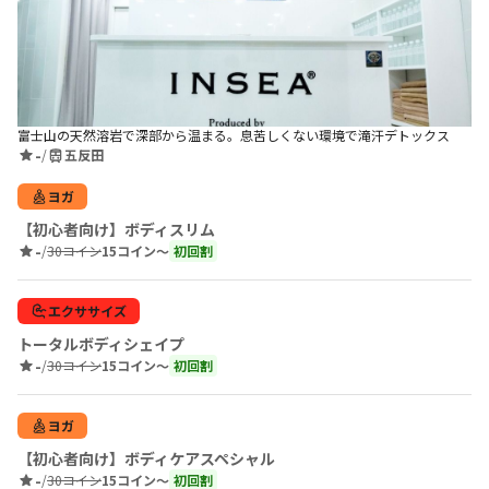
富士山の天然溶岩で深部から温まる。息苦しくない環境で滝汗デトックス
-
/
五反田
ヨガ
【初心者向け】ボディスリム
-
/
30コイン
15コイン〜
初回割
エクササイズ
トータルボディシェイプ
-
/
30コイン
15コイン〜
初回割
ヨガ
【初心者向け】ボディケアスペシャル
-
/
30コイン
15コイン〜
初回割