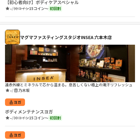
【初心者向け】ボディケアスペシャル
-
/
30コイン
15コイン〜
初回割
マグマファスティングスタジオINSEA 六本木店
遠赤外線とミネラルで芯から温まる。息苦しくない極上の滝汗リフレッシュ
-
/
乃木坂
ヨガ
ボディメンテナンスヨガ
-
/
30コイン
15コイン〜
初回割
ヨガ