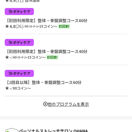
4.9
(31)
/
秋葉原
ボディケア
【初回利用限定】整体・骨盤調整コース60分
4.8
(26)
/
45コイン
15コイン〜
初回割
ボディケア
【初回利用限定】整体・骨盤調整コース40分
-
/
40コイン
15コイン〜
初回割
ボディケア
【2回目以降】整体・骨盤調整コース60分
-
/
80コイン〜
他のプログラムを表示
パーソナルストレッチサロン OHANA