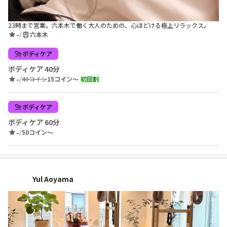
23時まで営業。六本木で働く大人のための、心ほどける極上リラックス。
-
/
六本木
ボディケア
ボディケア 40分
-
/
40コイン
15コイン〜
初回割
ボディケア
ボディケア 60分
-
/
50コイン〜
Yul Aoyama