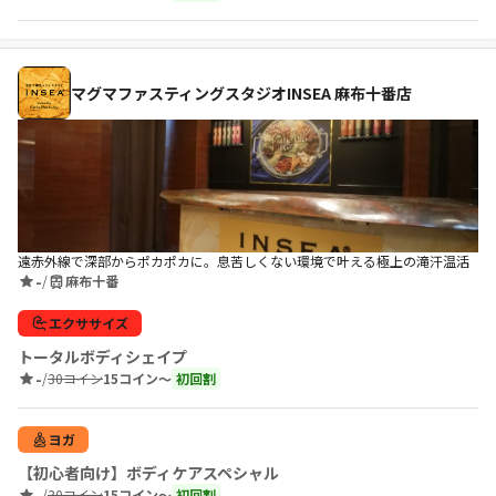
マグマファスティングスタジオINSEA 麻布十番店
遠赤外線で深部からポカポカに。息苦しくない環境で叶える極上の滝汗温活
-
/
麻布十番
エクササイズ
トータルボディシェイプ
-
/
30コイン
15コイン〜
初回割
ヨガ
【初心者向け】ボディケアスペシャル
-
/
30コイン
15コイン〜
初回割