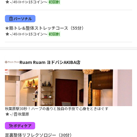
-
/
45コイン
15コイン〜
初回割
パーソナル
★筋トレ&整体ストレッチコース（55分）
-
/
45コイン
15コイン〜
初回割
Ruam Ruam ヨドバシAKIBA店
秋葉原駅30秒！ハーブの香りと独自の手技で心身をときほぐす
-
/
秋葉原
ボディケア
足裏整体リフレクソロジー（30分）