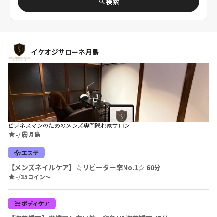
検索
イケオジサローネ月島
ビジネスマンのためのメンズ専門隠れ家サロン
-
/
月島
エステ
【メンズネイルケア】☆リピーター率No.1☆ 60分
-
/
35コイン〜
ボディケア