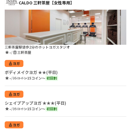
CALDO 三軒茶屋【女性専用】
三軒茶屋駅徒歩2分のホットヨガスタジオ
-
/
三軒茶屋
ヨガ
ボディメイクヨガ ★★(平日)
-
/
35コイン
15コイン〜
初回割
ヨガ
シェイプアップヨガ ★★★(平日)
-
/
35コイン
15コイン〜
初回割
ヨガ