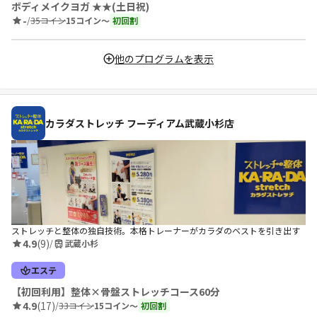
ボディメイクヨガ ★★(土日祝)
-
/
35コイン
15コイン〜
初回割
他のプログラムを表示
カラダストレッチ フーディアム武蔵小杉店
ストレッチと整体の独自技術。本格トレーナーがカラダのベストを引き出す
4.9
(9)
/
武蔵小杉
エステ
【初回利用】整体×骨盤ストレッチコース60分
4.9
(17)
/
33コイン
15コイン〜
初回割