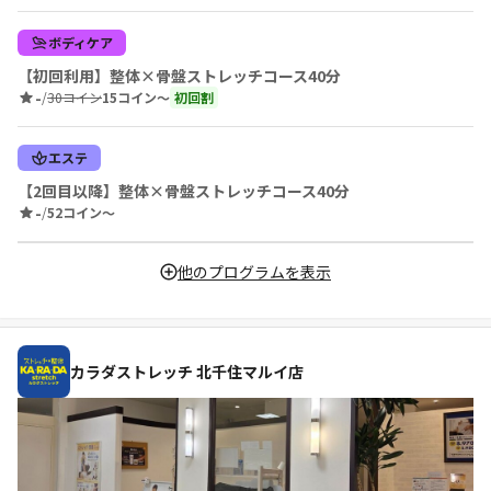
ボディケア
【初回利用】整体×骨盤ストレッチコース40分
-
/
30コイン
15コイン〜
初回割
エステ
【2回目以降】整体×骨盤ストレッチコース40分
-
/
52コイン〜
他のプログラムを表示
カラダストレッチ 北千住マルイ店