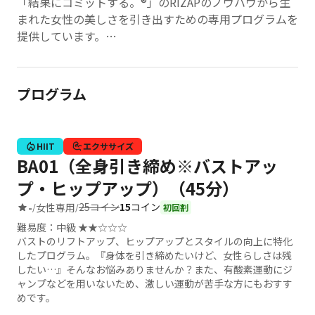
「結果にコミットする。®」のRIZAPのノウハウから生
まれた女性の美しさを引き出すための専用プログラムを
提供しています。
朝7:00から夜23:00まで営業しており、忙しい女性でも
通いやすい環境が整っています。
プログラム
※店舗や日によって営業時間は異なります。
暗闇という非日常空間の中で、アップテンポな音楽と光
の演出により、
HIIT
エクササイズ
周りの目を気にせず思いっきり楽しみながら筋力トレー
BA01（全身引き締め※バストアッ
ニングに取り組むことができます。
プ・ヒップアップ）（45分）
全店舗にロッカー・シャワールーム・各種アメニティが
25コイン
15
コイン
-
女性専用
/
/
初回割
完備されております。
難易度：中級 ★★☆☆☆
バストのリフトアップ、ヒップアップとスタイルの向上に特化
したプログラム。『身体を引き締めたいけど、女性らしさは残
したい…』そんなお悩みありませんか？また、有酸素運動にジ
ャンプなどを用いないため、激しい運動が苦手な方にもおすす
めです。