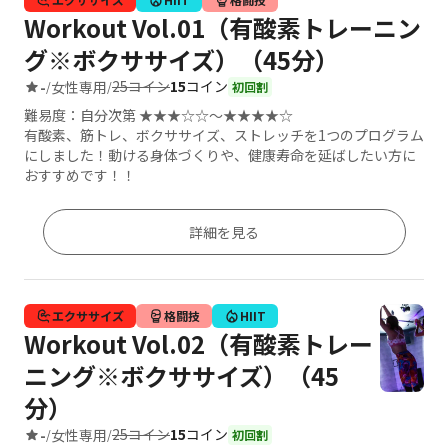
Workout Vol.01（有酸素トレーニン
グ※ボクササイズ）（45分）
25コイン
15
コイン
-
女性専用
/
/
初回割
難易度：自分次第 ★★★☆☆～★★★★☆
有酸素、筋トレ、ボクササイズ、ストレッチを1つのプログラム
にしました！動ける身体づくりや、健康寿命を延ばしたい方に
おすすめです！！
詳細を見る
エクササイズ
格闘技
HIIT
Workout Vol.02（有酸素トレー
ニング※ボクササイズ）（45
分）
25コイン
15
コイン
-
女性専用
/
/
初回割