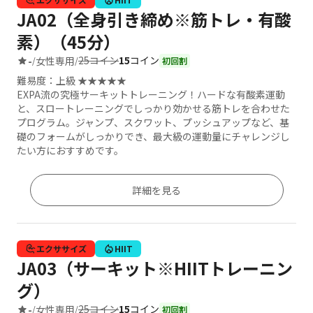
JA02（全身引き締め※筋トレ・有酸
素）（45分）
25コイン
15
コイン
-
女性専用
/
/
初回割
難易度：上級 ★★★★★
EXPA流の究極サーキットトレーニング！ハードな有酸素運動
と、スロートレーニングでしっかり効かせる筋トレを合わせた
プログラム。ジャンプ、スクワット、プッシュアップなど、基
礎のフォームがしっかりでき、最大級の運動量にチャレンジし
たい方におすすめです。
詳細を見る
エクササイズ
HIIT
JA03（サーキット※HIITトレーニン
グ）
25コイン
15
コイン
-
女性専用
/
/
初回割