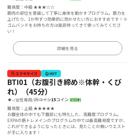
難易度：中級 ★★★☆☆
筋肉の部位を意識して丁寧に身体を動かすプログラム。筋力を
上げたり、1か所ずつ効果的に効かせたい方におすすめです！※
ゴムバンドをお持ちの方は是非持ってきて使ってみてくださ
い！
詳細を見る
エクササイズ
HIIT
BTI01（お腹引き締め※体幹・くび
れ）（45分）
25コイン
15
コイン
-
女性専用
/
/
初回割
難易度：上級 ★★★★★
お腹全体の中でも下腹部にも特化した、高難度プログラム。
EXPAの筋トレメインのプログラムの中では最高難易度ですが、
これができるようになったときには、見たことの無いウエスト
が手に入ります！