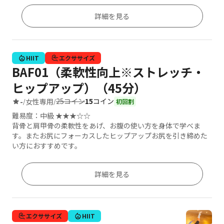
詳細を見る
HIIT
エクササイズ
BAF01（柔軟性向上※ストレッチ・
ヒップアップ）（45分）
25コイン
15
コイン
-
女性専用
/
/
初回割
難易度：中級 ★★★☆☆
背骨と肩甲骨の柔軟性をあげ、お腹の使い方を身体で学べま
す。またお尻にフォーカスしたヒップアップお尻を引き締めた
い方におすすめです。
詳細を見る
エクササイズ
HIIT