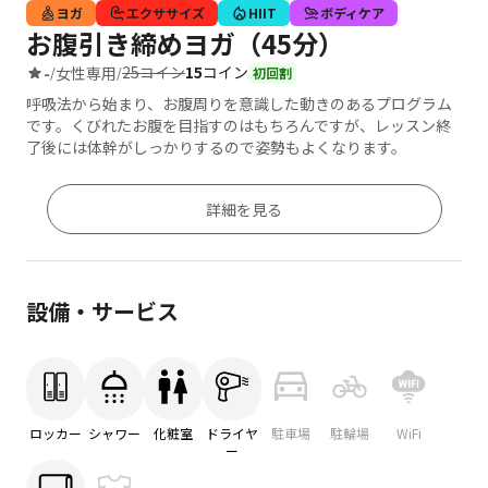
ヨガ
エクササイズ
HIIT
ボディケア
お腹引き締めヨガ（45分）
25コイン
15
コイン
-
女性専用
/
/
初回割
呼吸法から始まり、お腹周りを意識した動きのあるプログラム
です。くびれたお腹を目指すのはもちろんですが、レッスン終
了後には体幹がしっかりするので姿勢もよくなります。
詳細を見る
設備・サービス
ロッカー
シャワー
化粧室
ドライヤ
駐車場
駐輪場
WiFi
ー