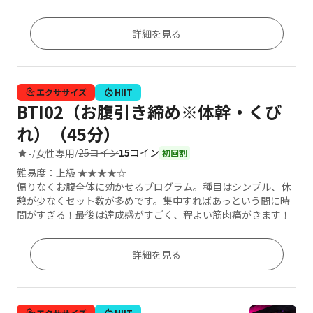
詳細を見る
エクササイズ
HIIT
BTI02（お腹引き締め※体幹・くび
れ）（45分）
25コイン
15
コイン
-
女性専用
/
/
初回割
難易度：上級 ★★★★☆
偏りなくお腹全体に効かせるプログラム。種目はシンプル、休
憩が少なくセット数が多めです。集中すればあっという間に時
間がすぎる！最後は達成感がすごく、程よい筋肉痛がきます！
詳細を見る
エクササイズ
HIIT