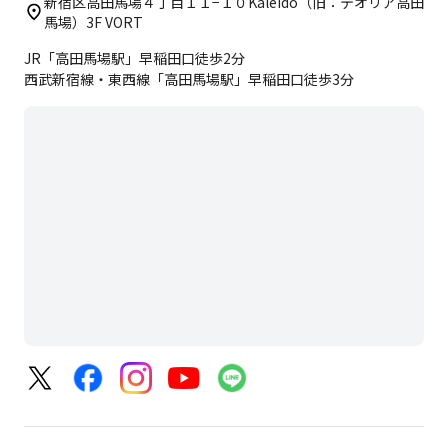
新宿区高田馬場４丁目１１−１０Kaleido（旧：テオリア高田
馬場）3F VORT
JR「高田馬場駅」早稲田口徒歩2分
西武新宿線・東西線「高田馬場駅」早稲田口徒歩3分