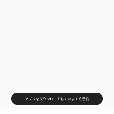
アプリをダウンロードしていますぐ予約