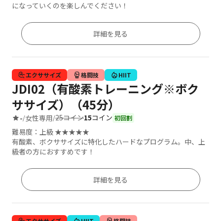
になっていくのを楽しんでください！
詳細を見る
エクササイズ
格闘技
HIIT
JDI02（有酸素トレーニング※ボク
ササイズ）（45分）
25コイン
15
コイン
-
女性専用
/
/
初回割
難易度：上級 ★★★★★
有酸素、ボクササイズに特化したハードなプログラム。中、上
級者の方におすすめです！
詳細を見る
エクササイズ
HIIT
格闘技