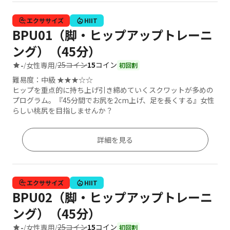
エクササイズ
HIIT
BPU01（脚・ヒップアップトレーニ
ング）（45分）
25コイン
15
コイン
-
女性専用
/
/
初回割
難易度：中級 ★★★☆☆
ヒップを重点的に持ち上げ引き締めていくスクワットが多めの
プログラム。『45分間でお尻を2cm上げ、足を長くする』女性
らしい桃尻を目指しませんか？
詳細を見る
エクササイズ
HIIT
BPU02（脚・ヒップアップトレーニ
ング）（45分）
25コイン
15
コイン
-
女性専用
/
/
初回割