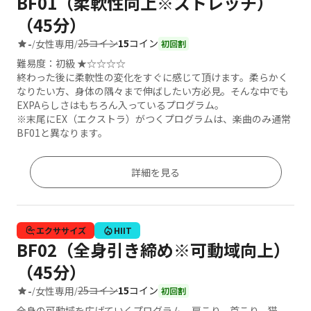
BF01（柔軟性向上※ストレッチ）
（45分）
25コイン
15
コイン
-
女性専用
/
/
初回割
難易度：初級 ★☆☆☆☆
終わった後に柔軟性の変化をすぐに感じて頂けます。柔らかく
なりたい方、身体の隅々まで伸ばしたい方必見。そんな中でも
EXPAらしさはもちろん入っているプログラム。
※末尾にEX（エクストラ）がつくプログラムは、楽曲のみ通常
BF01と異なります。
詳細を見る
エクササイズ
HIIT
BF02（全身引き締め※可動域向上）
（45分）
25コイン
15
コイン
-
女性専用
/
/
初回割
全身の可動域を広げていくプログラム。肩こり、首こり、猫