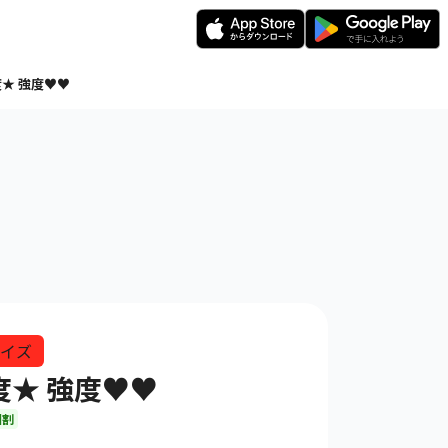
★ 強度♥♥
イズ
度★ 強度♥♥
回割