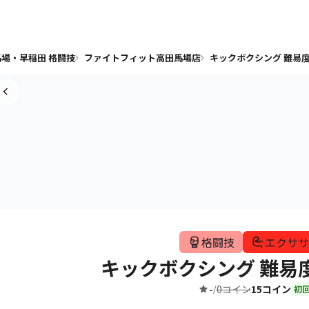
場・早稲田 格闘技
ファイトフィット高田馬場店
キックボクシング 難易度
格闘技
エクササ
キックボクシング 難易
-
0コイン
15コイン
/
初