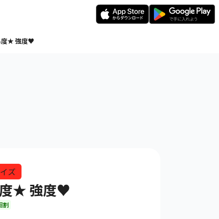
度★ 強度♥
イズ
度★ 強度♥
回割