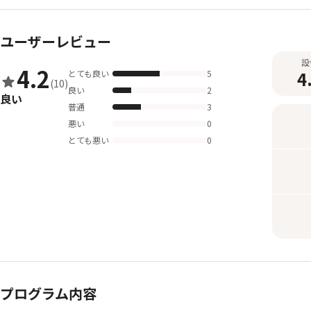
ユーザーレビュー
設
4.2
4
とても良い
5
(10)
良い
2
良い
普通
3
悪い
0
とても悪い
0
プログラム内容