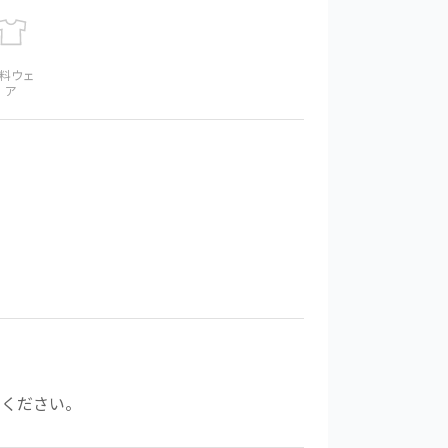
料ウェ
ア
えください。