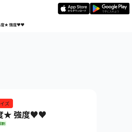
度★ 強度♥♥
イズ
度★ 強度♥♥
回割