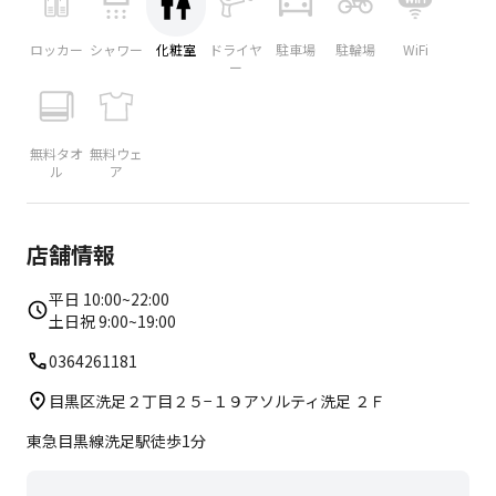
ロッカー
シャワー
化粧室
ドライヤ
駐車場
駐輪場
WiFi
ー
無料タオ
無料ウェ
ル
ア
店舗情報
平日 10:00~22:00
土日祝 9:00~19:00
0364261181
目黒区洗足２丁目２５−１９アソルティ洗足 ２Ｆ
東急目黒線洗足駅徒歩1分