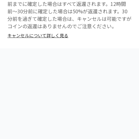
もしくは事前に公式ライン登録をしてもらい、ラインに
前までに確定した場合はすべて返還されます。12時間
て、到着した旨を伝えて下さい。
前〜30分前に確定した場合は50%が返還されます。30
分前を過ぎて確定した場合は、キャンセルは可能ですが
【お手洗いに関して】
コインの返還はありませんのでご注意ください。
お手洗いは施設の外にございます。
キャンセルについて詳しく見る
利用する際は、施設から出る際に、鍵を閉めた状態（か
んぬきを出した状態）でドアが閉まらない状態にしてか
らご利用いただきますようお願いします。
万が一閉めてしまった際は、「080-1290-7386」にお電
話ください。
【スタジオについて】
⭐️GolfZon→Aスタジオ
⭐️QED→Bスタジオ
となります。