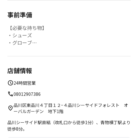
事前準備
【必要な持ち物】
・シューズ
・グローブ
【店内レンタル】
・無料レンタルクラブ
店舗情報
【※品川港南店／品川シーサイド店ご利用の方へ※】
24時間営業
⭐️品川港南店
・GolfZon：Bスタジオ
08012907386
・QED：Aスタジオ
品川区東品川４丁目１２−４品川シーサイドフォレスト オ
ーバルガーデン 地下1階
⭐️品川シーサイド店
品川シーサイド駅直結（改札口から徒歩1分）、青物横丁駅より
・GolfZon：Aスタジオ
徒歩8分。
・QED：Bスタジオ