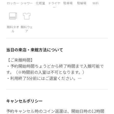
ロッカー
シャワー
化粧室
ドライヤ
駐車場
駐輪場
WiFi
ー
無料タオ
無料ウェ
ル
ア
当日の来店・来館方法について
【ご来館時間】
・予約開始時間ちょうどから終了時間まで入館可能で
す。（※時間前の入室は不可となります。）
・利用終了5分前にはご退室ください。
【ご来店方法】
・無人店舗のため、エントランスに到着したら、
キャンセルポリシー
「080-1290-7386」に電話をください。解錠致します。
（夜間でも対応可）
予約キャンセル時のコイン返還は、開始日時の12時間