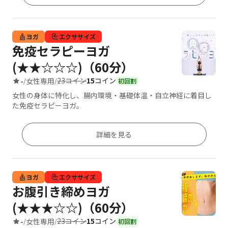
ヨガ
エクササイズ
免疫セラピーヨガ
(★★☆☆☆)（60分）
23コイン
15
コイン
-
女性専用
/
/
初回割
女性の身体に特化し、腸内環境・基礎体温・自立神経に着目し
た免疫セラピーヨガ。
詳細を見る
ヨガ
エクササイズ
お腹引き締めヨガ
(★★★☆☆)（60分）
23コイン
15
コイン
-
女性専用
/
/
初回割