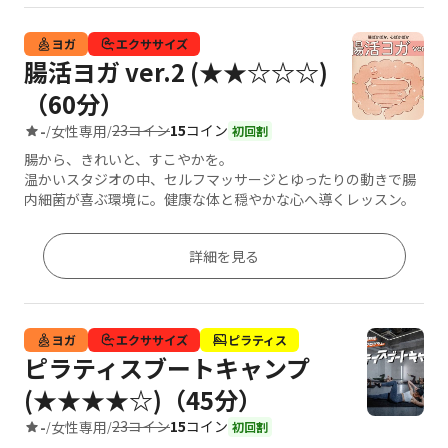
ヨガ
エクササイズ
腸活ヨガ ver.2 (★★☆☆☆)
（60分）
23コイン
15
コイン
-
女性専用
/
/
初回割
腸から、きれいと、すこやかを。
温かいスタジオの中、セルフマッサージとゆったりの動きで腸
内細菌が喜ぶ環境に。健康な体と穏やかな心へ導くレッスン。
詳細を見る
ヨガ
エクササイズ
ピラティス
ピラティスブートキャンプ
(★★★★☆)（45分）
23コイン
15
コイン
-
女性専用
/
/
初回割