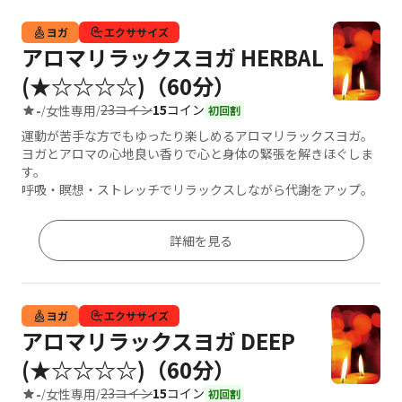
ヨガ
エクササイズ
アロマリラックスヨガ HERBAL
(★☆☆☆☆)（60分）
23コイン
15
コイン
-
女性専用
/
/
初回割
運動が苦手な方でもゆったり楽しめるアロマリラックスヨガ。
ヨガとアロマの心地良い香りで心と身体の緊張を解きほぐしま
す。
呼吸・瞑想・ストレッチでリラックスしながら代謝をアップ。
詳細を見る
ヨガ
エクササイズ
アロマリラックスヨガ DEEP
(★☆☆☆☆)（60分）
23コイン
15
コイン
-
女性専用
/
/
初回割