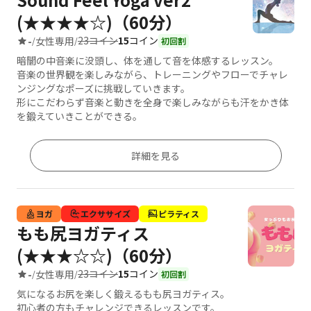
(★★★★☆)（60分）
23コイン
15
コイン
-
女性専用
/
/
初回割
暗闇の中音楽に没頭し、体を通して音を体感するレッスン。
音楽の世界観を楽しみながら、トレーニングやフローでチャレ
ンジングなポーズに挑戦していきます。
形にこだわらず音楽と動きを全身で楽しみながらも汗をかき体
を鍛えていきことができる。
詳細を見る
ヨガ
エクササイズ
ピラティス
もも尻ヨガティス
(★★★☆☆)（60分）
23コイン
15
コイン
-
女性専用
/
/
初回割
気になるお尻を楽しく鍛えるもも尻ヨガティス。
初心者の方もチャレンジできるレッスンです。