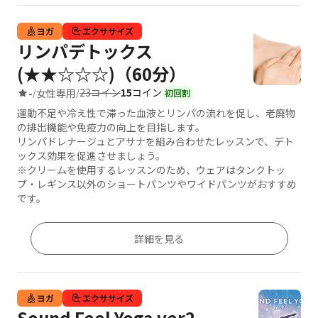
ヨガ
エクササイズ
リンパデトックス
(★★☆☆☆)（60分）
23コイン
15
コイン
-
女性専用
/
/
初回割
運動不足や冷え性で滞った血液とリンパの流れを促し、老廃物
の排出機能や免疫力の向上を目指します。
リンパドレナージュとアサナを組み合わせたレッスンで、デト
ックス効果を促進させましょう。
※クリームを使用するレッスンのため、ウェアはタンクトッ
プ・レギンス以外のショートパンツやワイドパンツがおすすめ
です。
詳細を見る
ヨガ
エクササイズ
Sound Feel Yoga ver2