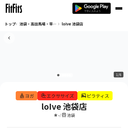
トップ
池袋・高田馬場・早稲田 ヨガ
loIve 池袋店
1/6
ヨガ
エクササイズ
ピラティス
loIve 池袋店
-
池袋
/