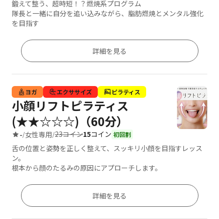
鍛えて整う、超時短！？燃焼系プログラム
隊長と一緒に自分を追い込みながら、脂肪燃焼とメンタル強化
を目指す
詳細を見る
ヨガ
エクササイズ
ピラティス
小顔リフトピラティス
(★★☆☆☆)（60分）
23コイン
15
コイン
-
女性専用
/
/
初回割
舌の位置と姿勢を正しく整えて、スッキリ小顔を目指すレッス
ン。
根本から顔のたるみの原因にアプローチします。
詳細を見る