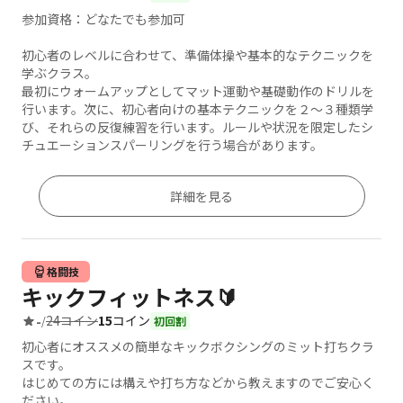
参加資格：どなたでも参加可
初心者のレベルに合わせて、準備体操や基本的なテクニックを
学ぶクラス。
最初にウォームアップとしてマット運動や基礎動作のドリルを
行います。次に、初心者向けの基本テクニックを２～３種類学
び、それらの反復練習を行います。ルールや状況を限定したシ
チュエーションスパーリングを行う場合があります。
詳細を見る
格闘技
キックフィットネス🔰
24コイン
15
コイン
-
/
初回割
初心者にオススメの簡単なキックボクシングのミット打ちクラ
スです。
はじめての方には構えや打ち方などから教えますのでご安心く
ださい。