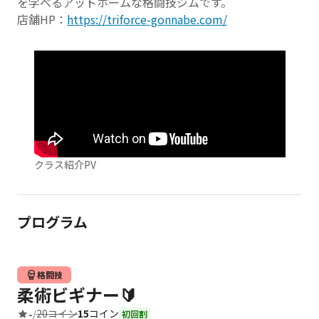
を学べるアットホームな格闘技ジムです。
店舗HP：
https://triforce-gonnabe.com/
クラス紹介PV
プログラム
格闘技
柔術ビギナー🔰
20コイン
15
コイン
-
/
初回割