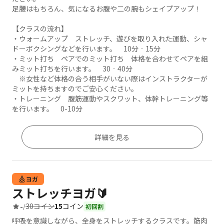
足腰はもちろん、気になるお腹や二の腕もシェイプアップ！
【クラスの流れ】
・ウォームアップ ストレッチ、遊びを取り入れた運動、シャ
ドーボクシングなどを行います。 10分‐15分
・ミット打ち ペアでのミット打ち 体格を合わせてペアを組
みミット打ちを行います。 30‐40分
※女性など体格の合う相手がいない際はインストラクターが
ミットを持ちますのでご安心ください。
・トレーニング 腹筋運動やスクワット、体幹トレーニング等
を行います。 0-10分
詳細を見る
ヨガ
ストレッチヨガ🔰
30コイン
15
コイン
-
/
初回割
呼吸を意識しながら、全身をストレッチするクラスです。筋肉