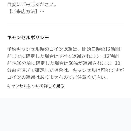
目安にご来店ください。
【ご来店方法】
・到着後、スタッフに「FitFitsからの予約です」とお
声がけください。
キャンセルポリシー
〜遅れてきた際の対応について〜
・当日、レッスンに遅れる場合は「03-5348-3092」 へ
予約キャンセル時のコイン返還は、開始日時の12時間
ご連絡ください
前までに確定した場合はすべて返還されます。12時間
前〜30分前に確定した場合は50%が返還されます。30
分前を過ぎて確定した場合は、キャンセルは可能ですが
コインの返還はありませんのでご注意ください。
キャンセルについて詳しく見る