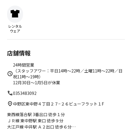
レンタル
ウェア
店舗情報
24時間営業
（スタッフアワー：平日14時〜22時／土曜11時〜22時／日
祝11時〜19時）
12月30日〜1月5日が休業
0353483092
中野区東中野４丁目２７−２６ビューフラット１F
東西線落合駅 3番出口 徒歩１分
ＪＲ線 東中野駅 東口 徒歩９分
大江戸線 中井駅 Ａ２出口 徒歩６分