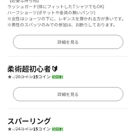
【必要な持ち物】
ラッシュガード(体にフィットしたTシャツでもOK)
ハーフショーツ(ポケットや金具の無いパンツ)
※女性はショーツの下に、レギンスを穿かれる方が多いです。
※男性のスパッツのみでの参加は、お断りしております。
詳細を見る
柔術超初心者🔰
20コイン
15
コイン
-
/
初回割
詳細を見る
スパーリング
24コイン
15
コイン
-
/
初回割