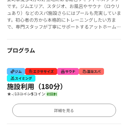
です。ジムエリア、スタジオ、お風呂やサウナ（ロウリ
ュあり）などのスパ施設さらにはプールも充実していま
す。初心者の方から本格的にトレーニングしたい方ま
で、専門スタッフが丁寧にサポートするアットホームな
雰囲気が魅力です。
店舗HP：
https://www.epoch-
kanamecho.jp/epoch/index.php/shop/detail/2
プログラム
ジム
エクササイズ
サウナ
温浴スパ
スイミング
施設利用（180分）
13コイン
5
コイン
-
/
初回割
詳細を見る