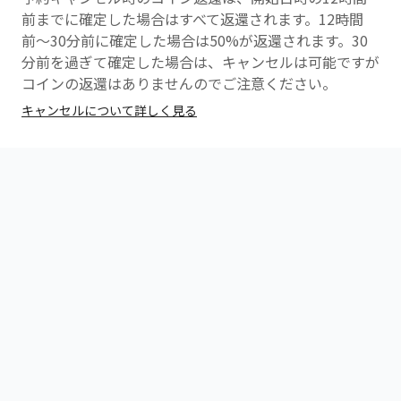
ますので、時間に余裕を持ってお越しください。
前までに確定した場合はすべて返還されます。12時間
前〜30分前に確定した場合は50%が返還されます。30
▼2回目以降のご来店のかた
分前を過ぎて確定した場合は、キャンセルは可能ですが
※レッスン開始5分前までにチェックインをお願いいた
コインの返還はありませんのでご注意ください。
します。
キャンセルについて詳しく見る
※レッスン開始5分前を過ぎてのご参加はできませんの
で予めご了承下さい。