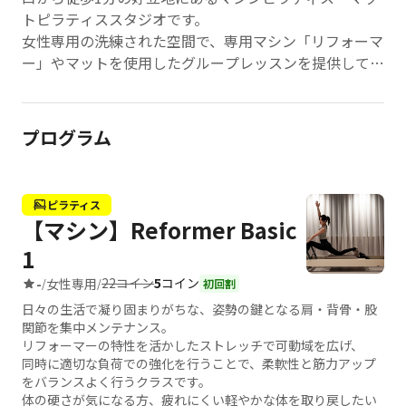
トピラティススタジオです。
女性専用の洗練された空間で、専用マシン「リフォーマ
ー」やマットを使用したグループレッスンを提供してい
ます。
楽しく体を動かすことで、インナーマッスルを鍛え、し
なやかなボディラインを目指せるのが魅力です。
プログラム
初心者の方でもインストラクターが丁寧にサポートする
ため安心して始められます。
店舗HP：
https://olive-pilates.jp/
ピラティス
【マシン】Reformer Basic
1
22コイン
5
コイン
-
女性専用
/
/
初回割
日々の生活で凝り固まりがちな、姿勢の鍵となる肩・背骨・股
関節を集中メンテナンス。
リフォーマーの特性を活かしたストレッチで可動域を広げ、
同時に適切な負荷での強化を行うことで、柔軟性と筋力アップ
をバランスよく行うクラスです。
体の硬さが気になる方、疲れにくい軽やかな体を取り戻したい