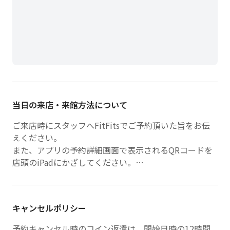
当日の来店・来館方法について
ご来店時にスタッフへFitFitsでご予約頂いた旨をお伝
えください。
また、アプリの予約詳細画面で表示されるQRコードを
店頭のiPadにかざしてください。
▼はじめてご来店のかた
お着替えや施設案内をいたしますので、レッスン開始
キャンセルポリシー
20分前にご来店をお願いいたします。
レッスン開始20分前を過ぎた場合は、受講不可となり
予約キャンセル時のコイン返還は、開始日時の12時間