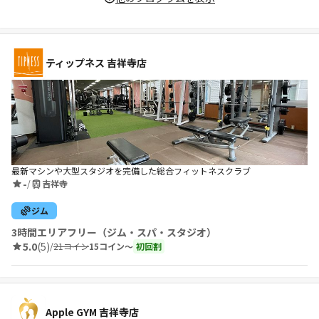
ティップネス 吉祥寺店
最新マシンや大型スタジオを完備した総合フィットネスクラブ
-
/
吉祥寺
ジム
3時間エリアフリー（ジム・スパ・スタジオ）
5.0
(5)
/
21コイン
15コイン〜
初回割
Apple GYM 吉祥寺店