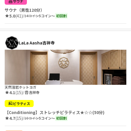
サウナ
サウナ（男性120分）
5.0
(41)
/
14コイン
5コイン〜
初回割
LaLa Aasha吉祥寺
天然溶岩ホットヨガ
4.1
(15)
/
吉祥寺
ピラティス
【Conditioning】ストレッチピラティス★☆☆(50分)
4.7
(15)
/
10コイン
5コイン〜
初回割