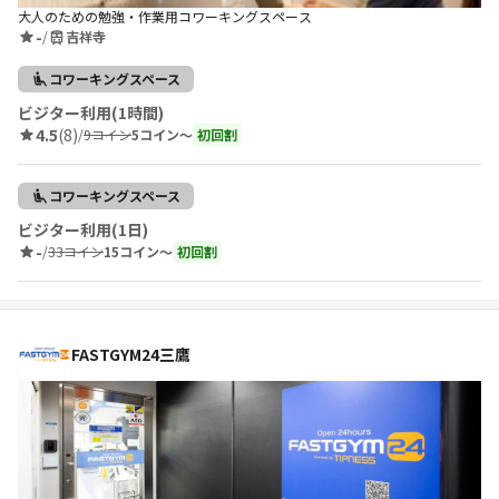
大人のための勉強・作業用コワーキングスペース
-
/
吉祥寺
コワーキングスペース
ビジター利用(1時間)
4.5
(8)
/
9コイン
5コイン〜
初回割
コワーキングスペース
ビジター利用(1日)
-
/
33コイン
15コイン〜
初回割
FASTGYM24三鷹