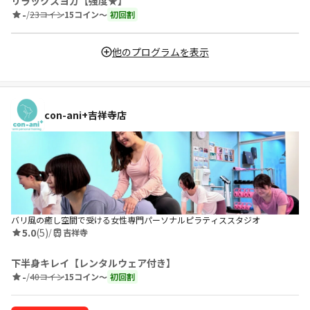
リラックスヨガ【強度★】
-
/
23コイン
15コイン〜
初回割
他のプログラムを表示
con-ani+吉祥寺店
バリ風の癒し空間で受ける女性専門パーソナルピラティススタジオ
5.0
(5)
/
吉祥寺
下半身キレイ【レンタルウェア付き】
-
/
40コイン
15コイン〜
初回割