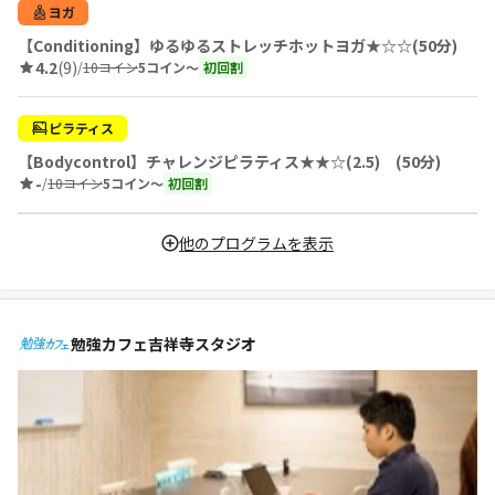
ヨガ
【Conditioning】ゆるゆるストレッチホットヨガ★☆☆(50分)
4.2
(9)
/
10コイン
5コイン〜
初回割
ピラティス
【Bodycontrol】チャレンジピラティス★★☆(2.5) (50分)
-
/
10コイン
5コイン〜
初回割
他のプログラムを表示
勉強カフェ吉祥寺スタジオ