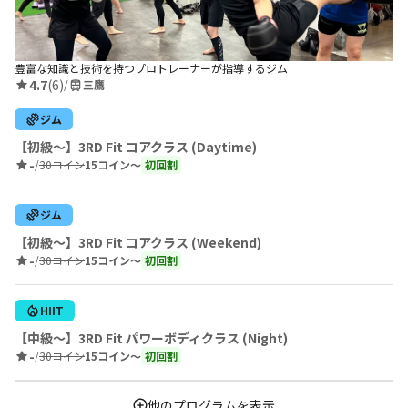
豊富な知識と技術を持つプロトレーナーが指導するジム
4.7
(6)
/
三鷹
ジム
【初級〜】3RD Fit コアクラス (Daytime)
-
/
30コイン
15コイン〜
初回割
ジム
【初級〜】3RD Fit コアクラス (Weekend)
-
/
30コイン
15コイン〜
初回割
HIIT
【中級〜】3RD Fit パワーボディクラス (Night)
-
/
30コイン
15コイン〜
初回割
他のプログラムを表示