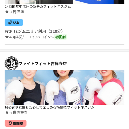
24時間年中無休の駅チカフィットネスジム
-
/
三鷹
ジム
FitFitsジムエリア利用（120分）
4.4
(46)
/
11コイン
5コイン〜
初回割
ファイトフィット吉祥寺店
初心者や女性も安心して楽しめる格闘技フィットネスジム
-
/
吉祥寺
格闘技