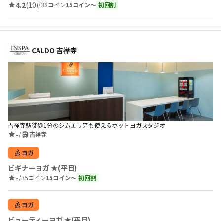
4.2
(10)
/
38コイン
15コイン〜
初回割
CALDO 吉祥寺
吉祥寺駅徒歩1分のジムエリアも使えるホットヨガスタジオ
-
/
吉祥寺
ヨガ
ビギナーヨガ ★(平日)
-
/
35コイン
15コイン〜
初回割
ヨガ
ビューティーヨガ ★(平日)