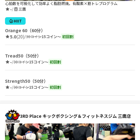
心拍数を可視化して効率よく脂肪燃焼。有酸素×筋トレプログラム
-
/
三鷹
HIIT
Orange 60（60分）
5.0
(20)
/
30コイン
15コイン〜
初回割
Tread50（50分）
-
/
30コイン
15コイン〜
初回割
Strength50（50分）
-
/
30コイン
15コイン〜
初回割
3RD Place キックボクシング＆フィットネスジム 三鷹店