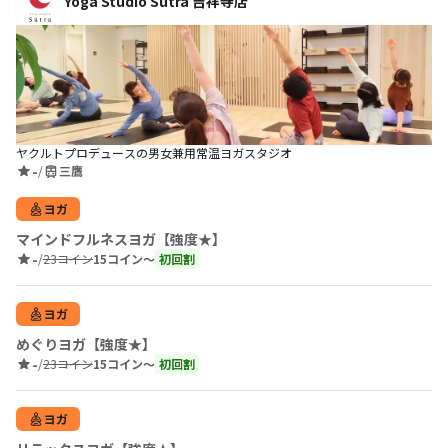
Yoga Studio Sūtra 吉祥寺店
ヤクルトプロデュースの男女兼用常温ヨガスタジオ
-
/
三鷹
ヨガ
マインドフルネスヨガ【強度★】
-
/
23コイン
15コイン〜
初回割
ヨガ
めぐりヨガ【強度★】
-
/
23コイン
15コイン〜
初回割
ヨガ