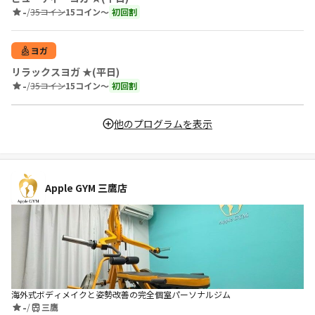
-
/
35コイン
15コイン〜
初回割
ヨガ
リラックスヨガ ★(平日)
-
/
35コイン
15コイン〜
初回割
他のプログラムを表示
Apple GYM 三鷹店
海外式ボディメイクと姿勢改善の完全個室パーソナルジム
-
/
三鷹