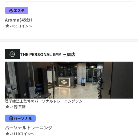
エステ
Aroma(45分）
-
/
65コイン〜
THE PERSONAL GYM 三鷹店
理学療法士監修のパーソナルトレーニングジム
-
/
三鷹
パーソナル
パーソナルトレーニング
-
/
110コイン〜