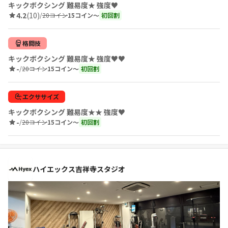
キックボクシング 難易度★ 強度♥
4.2
(10)
/
20コイン
15コイン〜
初回割
格闘技
キックボクシング 難易度★ 強度♥♥
-
/
20コイン
15コイン〜
初回割
エクササイズ
キックボクシング 難易度★★ 強度♥
-
/
20コイン
15コイン〜
初回割
ハイエックス吉祥寺スタジオ