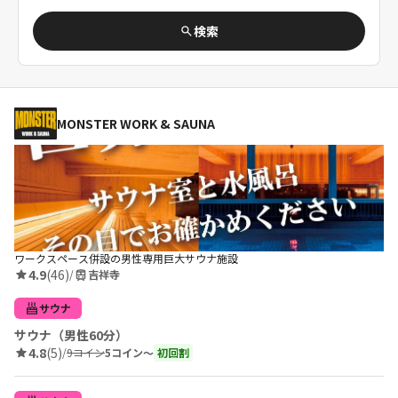
検索
MONSTER WORK & SAUNA
ワークスペース併設の男性専用巨大サウナ施設
4.9
(46)
/
吉祥寺
サウナ
サウナ（男性60分）
4.8
(5)
/
9コイン
5コイン〜
初回割