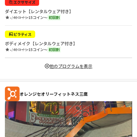
エクササイズ
ダイエット【レンタルウェア付き】
-
/
40コイン
15コイン〜
初回割
ピラティス
ボディメイク【レンタルウェア付き】
-
/
40コイン
15コイン〜
初回割
他のプログラムを表示
オレンジセオリーフィットネス三鷹