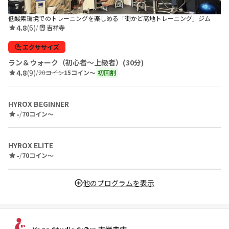
低酸素環境でのトレーニングを楽しめる「街かど高地トレーニング」ジム
4.8
(6)
/
吉祥寺
エクササイズ
ラン＆ウォーク（初心者〜上級者）(30分)
4.8
(9)
/
20コイン
15コイン〜
初回割
HYROX BEGINNER
-
/
70コイン〜
HYROX ELITE
-
/
70コイン〜
他のプログラムを表示