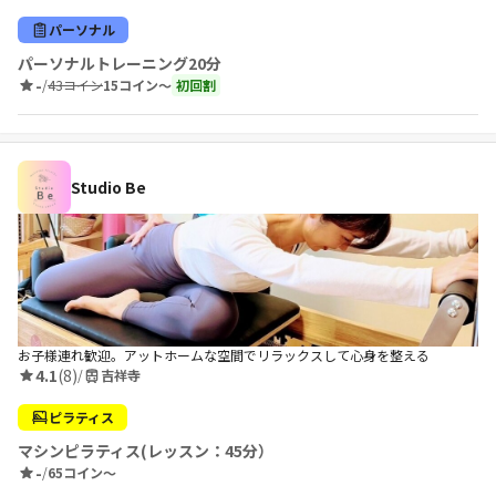
パーソナル
パーソナルトレーニング20分
-
/
43コイン
15コイン〜
初回割
Studio Be
お子様連れ歓迎。アットホームな空間でリラックスして心身を整える
4.1
(8)
/
吉祥寺
ピラティス
マシンピラティス(レッスン：45分）
-
/
65コイン〜