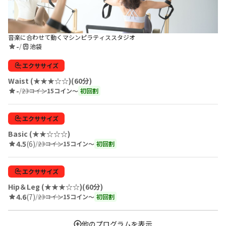
音楽に合わせて動くマシンピラティススタジオ
-
/
池袋
エクササイズ
Waist (★★★☆☆)(60分)
-
/
23コイン
15コイン〜
初回割
エクササイズ
Basic (★★☆☆☆)
4.5
(6)
/
23コイン
15コイン〜
初回割
エクササイズ
Hip＆Leg (★★★☆☆)(60分)
4.6
(7)
/
23コイン
15コイン〜
初回割
他のプログラムを表示