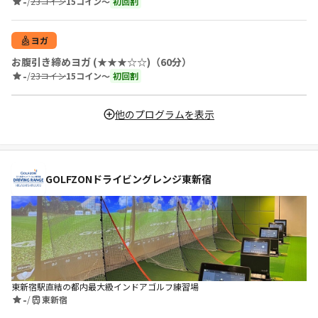
-
/
23コイン
15コイン〜
初回割
ヨガ
お腹引き締めヨガ (★★★☆☆)（60分）
-
/
23コイン
15コイン〜
初回割
他のプログラムを表示
GOLFZONドライビングレンジ東新宿
東新宿駅直結の都内最大級インドアゴルフ練習場
-
/
東新宿