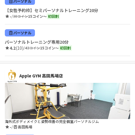
パーソナル
【女性予約枠】セミパーソナルトレーニング20分
-
/
30コイン
15コイン〜
初回割
パーソナル
パーソナルトレーニング専用20分
4.2
(10)
/
43コイン
15コイン〜
初回割
Apple GYM 高田馬場店
海外式ボディメイクと姿勢改善の完全個室パーソナルジム
-
/
高田馬場