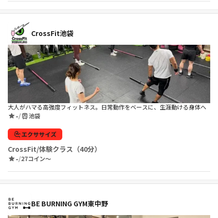
CrossFit池袋
大人がハマる高強度フィットネス。日常動作をベースに、生涯動ける身体へ
-
/
池袋
エクササイズ
CrossFit/体験クラス（40分）
-
/
27コイン〜
BE BURNING GYM東中野