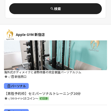
検索
Apple GYM 新宿店
海外式ボディメイクと姿勢改善の完全個室パーソナルジム
-
/
新宿西口
パーソナル
【男性予約枠】セミパーソナルトレーニング20分
-
/
30コイン
15コイン〜
初回割