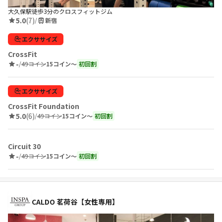
大久保駅徒歩3分のクロスフィットジム
5.0
(7)
/
新宿
エクササイズ
CrossFit
-
/
49コイン
15コイン〜
初回割
エクササイズ
CrossFit Foundation
5.0
(6)
/
49コイン
15コイン〜
初回割
Circuit 30
-
/
49コイン
15コイン〜
初回割
CALDO 茗荷谷【女性専用】