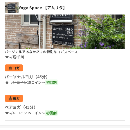
Yoga Space 【アムリタ】
パーソナルであなただけの特別なヨガスペース
-
/
千川
ヨガ
パーソナルヨガ（45分）
-
/
24コイン
15コイン〜
初回割
ヨガ
ペアヨガ（45分）
-
/
48コイン
15コイン〜
初回割