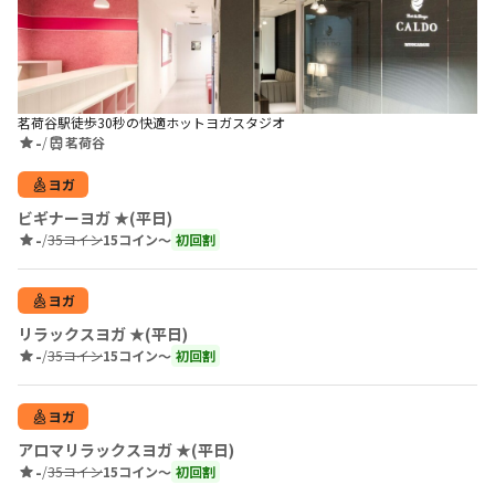
茗荷谷駅徒歩30秒の快適ホットヨガスタジオ
-
/
茗荷谷
ヨガ
ビギナーヨガ ★(平日)
-
/
35コイン
15コイン〜
初回割
ヨガ
リラックスヨガ ★(平日)
-
/
35コイン
15コイン〜
初回割
ヨガ
アロマリラックスヨガ ★(平日)
-
/
35コイン
15コイン〜
初回割