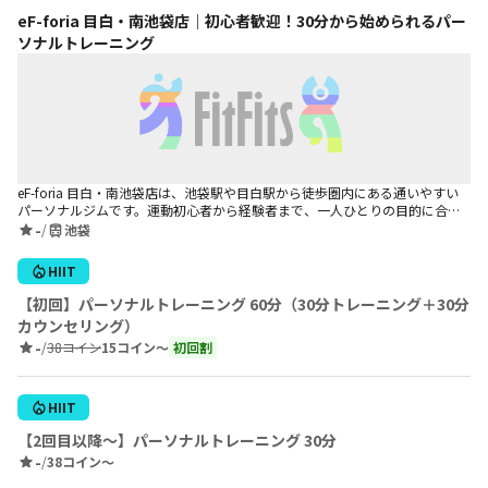
eF-foria 目白・南池袋店｜初心者歓迎！30分から始められるパー
ソナルトレーニング
eF-foria 目白・南池袋店は、池袋駅や目白駅から徒歩圏内にある通いやすい
パーソナルジムです。運動初心者から経験者まで、一人ひとりの目的に合わ
せたマンツーマントレーニングを提供しています。 1回30分から利用できる
-
/
池袋
ため、仕事帰りや買い物の合間にも気軽に通えるのが魅力。ダイエットやボ
ディメイクはもちろん、姿勢改善や健康維持、体力づくりまで幅広いニーズ
HIIT
に対応し、継続しやすいトレーニング環境を整えています。 店舗HP：
https://www.ef-foria.jp/mejiro_minamiikebukuro
【初回】パーソナルトレーニング 60分（30分トレーニング＋30分
カウンセリング）
-
/
38コイン
15コイン〜
初回割
HIIT
【2回目以降〜】パーソナルトレーニング 30分
-
/
38コイン〜