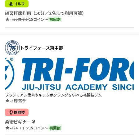
ゴルフ
練習打席利用（50分／2名まで利用可能）
-
/
36コイン
15コイン〜
初回割
トライフォース東中野
ブラジリアン柔術やキックボクシングを学べる格闘技ジム
-
/
落合
格闘技
柔術ビギナー🔰
-
/
24コイン
15コイン〜
初回割