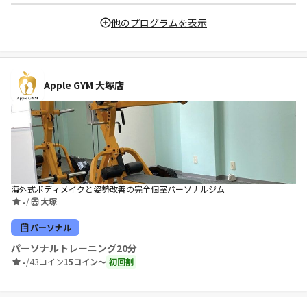
他のプログラムを表示
Apple GYM 大塚店
海外式ボディメイクと姿勢改善の完全個室パーソナルジム
-
/
大塚
パーソナル
パーソナルトレーニング20分
-
/
43コイン
15コイン〜
初回割