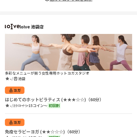
loIve 池袋店
多彩なメニューが揃う女性専用ホットヨガスタジオ
-
/
池袋
ヨガ
はじめてのホットピラティス (★★★☆☆)（60分）
-
/
23コイン
15コイン〜
初回割
ヨガ
免疫セラピーヨガ (★★☆☆☆)（60分）