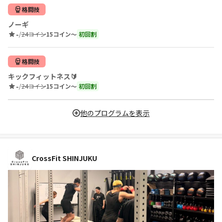
格闘技
ノーギ
-
/
24コイン
15コイン〜
初回割
格闘技
キックフィットネス🔰
-
/
24コイン
15コイン〜
初回割
他のプログラムを表示
CrossFit SHINJUKU