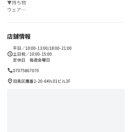
▼持ち物
ウェア
水
靴下
フェイスタオル
店舗情報
※ ロッカールーム、パウダールームを完備しておりま
す。
平日／10:00-13:00/18:00-21:00
土日祝／10:00-15:00
定休日 毎週金曜日
07075867070
目黒区鷹番2-20-6Kh.01ビル3F