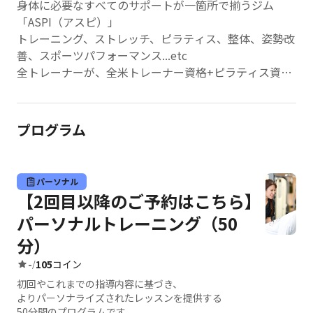
身体に必要なすべてのサポートが一箇所で揃うジム
「ASPI（アスピ）」
トレーニング、ストレッチ、ピラティス、整体、姿勢改
善、スポーツパフォーマンス...etc
全トレーナーが、全米トレーナー資格+ピラティス資格
を保有した最高品質のパーソナルジムです。
これまでの運動歴や現在の姿勢などを分析したうえで、
最も効率的で無理のない科学的根拠に基づいた指導を提
プログラム
供します。
パーソナルジムが初めての方も、ご経験されたことのあ
る方も、是非一度ご体験ください。
パーソナル
【2回目以降のご予約はこちら】
パーソナルトレーニング（50
分）
-
105
コイン
/
初回やこれまでの指導内容に基づき、
よりパーソナライズされたレッスンを提供する
50分間のプログラムです。