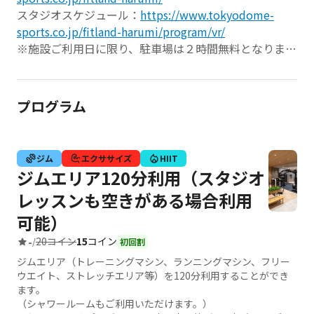
スタジオスケジュール：
https://www.tokyodome-
sports.co.jp/fitland-harumi/program/vr/
※施設ご利用日に限り、駐車場は２時間無料となりま
す。駐車券をフロントにお持ちください。
※商業施設の営業時間外の動線につきまして
【9:00～10:00／21:00～22:30】
プログラム
1階正面口（クロススクエアゲート）もしくは屋上駐車
場入口よりお入りいただき、すぐのエレベーターで3階
までお越しください。
ジム
エクササイズ
HIIT
・上記時間、エスカレーターはご利用いただけません
ジムエリア120分利用（スタジオ
・1階正面口(クロススクエアゲート)、屋上駐車場は24
レッスンも空きがある場合利用
時間ご利用いただけます。
可能）
三井ショッピングパークららテラス HARUMI FLAG 3階
20コイン
15
コイン
-
/
初回割
にあるフィットネスジムです。
ジムエリア（トレーニングマシン、ランニングマシン、フリー
フィットネスマシンとリアル＆VRシステムを完備し、
ウエイト、ストレッチエリア等）を120分利用することができ
スタジオレッスンやパーソナル指導を実施。
ます。
広々とした施設でトレーニング未経験の方も安心です。
（シャワールームもご利用いただけます。）