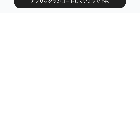
アプリをダウンロードしていますぐ予約
トップ
エリアから探す
カテゴリーから探す
サービス掲載について（店舗様向け）
お問い合わせ
よくある質問
利用規約
運営会社
特定商取引法に基づく表記
プライバシーポリシー