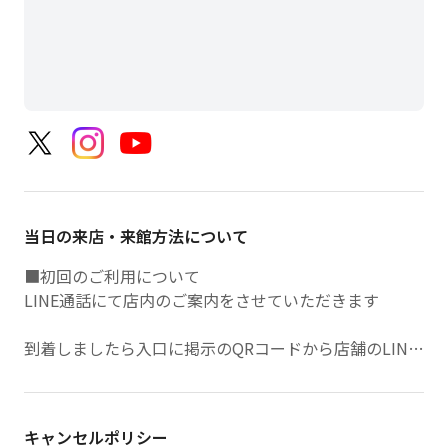
当日の来店・来館方法について
■初回のご利用について
LINE通話にて店内のご案内をさせていただきます
到着しましたら入口に掲示のQRコードから店舗のLINE
アカウントを友だち追加をお願いします
LINEメニュー左上のボタンより「ビジター利用＞ご来
店している＞初めての利用」をご選択ください
キャンセルポリシー
オペレーターから通話リクエストをさせていただきます