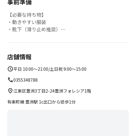
事前準備
【必要な持ち物】
・動きやすい服装
・靴下（滑り止め推奨）
※440円(税込)で購入も可能です。
・飲み物
・タオル
店舗情報
※ロッカー付き更衣室がありますのでお着替えもできま
す。
平日 10:00～21:00/土日祝 9:00～15:00
・全レッスンマット付きです。
0355348788
江東区豊洲3丁目2-24豊洲フォレシア1階
有楽町線 豊洲駅 1c出口から徒歩1分