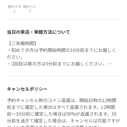
無料タオ
無料ウェ
ル
ア
当日の来店・来館方法について
【ご来館時間】
・初めての方は予約開始時間の10分前までにお越しく
ださい。
・2回目以降の方は5分前までにお越しください。
【ご来店方法】
・到着後、受付のスタッフにお声がけください。
★遅刻について★
キャンセルポリシー
５分以内の遅刻はご連絡のうえ、ご参加ください。
それ以上の遅刻はキャンセル扱いとなりますのでご理解
予約キャンセル時のコイン返還は、開始日時の12時間
ください。
前までに確定した場合はすべて返還されます。12時間
前〜30分前に確定した場合は50%が返還されます。30
分前を過ぎて確定した場合は、キャンセルは可能ですが