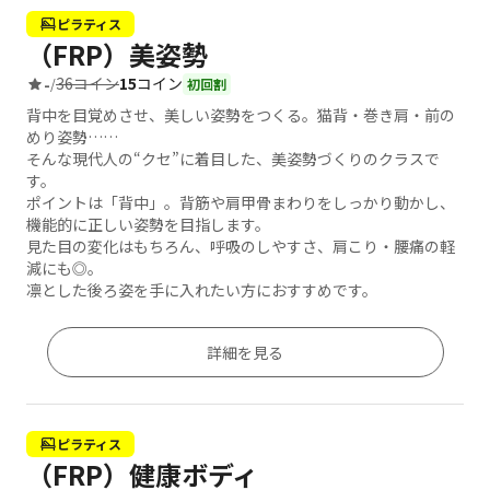
ピラティス
（FRP）美姿勢
36コイン
15
コイン
-
/
初回割
背中を目覚めさせ、美しい姿勢をつくる。猫背・巻き肩・前の
めり姿勢……
そんな現代人の“クセ”に着目した、美姿勢づくりのクラスで
す。
ポイントは「背中」。背筋や肩甲骨まわりをしっかり動かし、
機能的に正しい姿勢を目指します。
見た目の変化はもちろん、呼吸のしやすさ、肩こり・腰痛の軽
減にも◎。
凛とした後ろ姿を手に入れたい方におすすめです。
詳細を見る
ピラティス
（FRP）健康ボディ