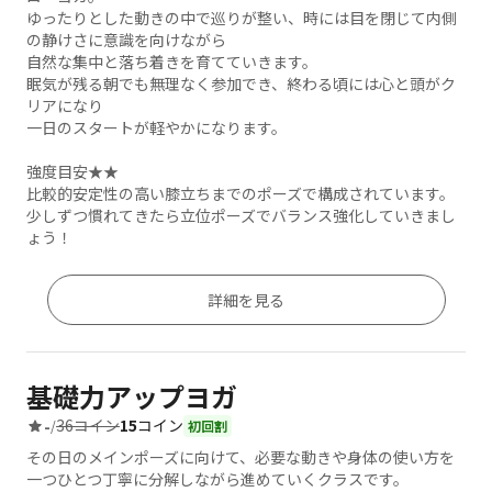
ゆったりとした動きの中で巡りが整い、時には目を閉じて内側
の静けさに意識を向けながら
自然な集中と落ち着きを育てていきます。
眠気が残る朝でも無理なく参加でき、終わる頃には心と頭がク
リアになり
一日のスタートが軽やかになります。
強度目安★★
比較的安定性の高い膝立ちまでのポーズで構成されています。
少しずつ慣れてきたら立位ポーズでバランス強化していきまし
ょう！
詳細を見る
基礎力アップヨガ
36コイン
15
コイン
-
/
初回割
その日のメインポーズに向けて、必要な動きや身体の使い方を
一つひとつ丁寧に分解しながら進めていくクラスです。