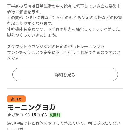
下半身の筋肉は日常生活の中で徐々に低下していき立ち姿勢や
歩行に影響を与え、
足の変形（X脚・O脚など）や足のむくみや足の捻挫などの障害
も起こりやすくなります。
体幹機能も高めつつ、下半身の筋力を強化してまっすぐ整った
脚をつくっていきましょう。
スクワットやランジなどの負荷の強いトレーニングも
マシンを使うことで安全に正しく行うことができるのでオスス
メです。
詳細を見る
ヨガ
モーニングヨガ
36コイン
15
コイン
-
/
初回割
深い呼吸で心と身体をやさしく整えていく、朝にぴったりなフ
ローヨガ。