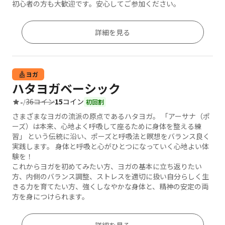
初心者の方も大歓迎です。安心してご参加ください。
詳細を見る
ヨガ
ハタヨガベーシック
36コイン
15
コイン
-
/
初回割
さまざまなヨガの流派の原点であるハタヨガ。 「アーサナ（ポ
ーズ）は本来、心地よく呼吸して座るために身体を整える練
習」 という伝統に沿い、ポーズと呼吸法と瞑想をバランス良く
実践します。 身体と呼吸と心がひとつになっていく心地よい体
験を！
これからヨガを初めてみたい方、ヨガの基本に立ち返りたい
方、内側のバランス調整、ストレスを適切に扱い自分らしく生
きる力を育てたい方、強くしなやかな身体と、精神の安定の両
方を身につけられます。