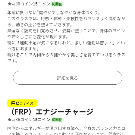
36コイン
15
コイン
-
/
初回割
年齢に負けない”健やかでしなやかな身体づくり。
このクラスでは、呼吸・体幹・柔軟性をバランスよく高めなが
ら、動きの土台を整えていきます。
無理なく筋肉を目覚めさせ、姿勢が整うことで、身体のライン
や若々しさにも変化が現れます。
特に「運動不足が気になるけれど、激しい運動は苦手…」とい
う方におすすめ。
続けることで内側からの健やかな美しさを育てていけるクラス
です。
詳細を見る
ピラティス
（FRP）エナジーチャージ
36コイン
15
コイン
-
/
初回割
内側からエネルギーが湧き出す身体へ。全身のバランス力とコ
アを鍛えるクラス。しっかり動いて汗をかくことで、代謝が上