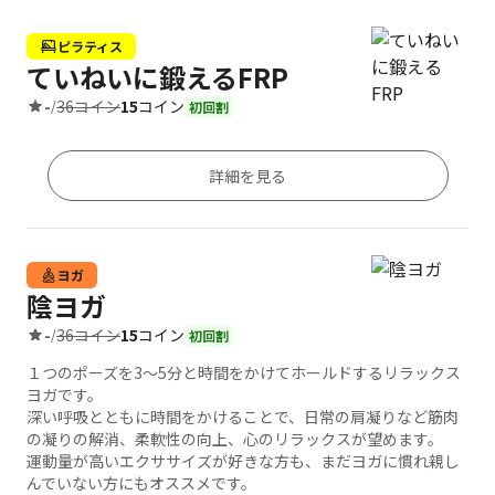
ピラティス
ていねいに鍛えるFRP
36コイン
15
コイン
-
/
初回割
詳細を見る
ヨガ
陰ヨガ
36コイン
15
コイン
-
/
初回割
１つのポーズを3〜5分と時間をかけてホールドするリラックス
ヨガです。
深い呼吸とともに時間をかけることで、日常の肩凝りなど筋肉
の凝りの解消、柔軟性の向上、心のリラックスが望めます。
運動量が高いエクササイズが好きな方も、まだヨガに慣れ親し
んでいない方にもオススメです。