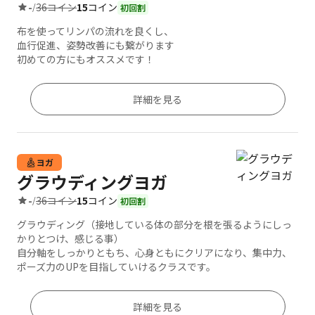
36コイン
15
コイン
-
/
初回割
布を使ってリンパの流れを良くし、
血行促進、姿勢改善にも繋がります
初めての方にもオススメです！
詳細を見る
ヨガ
グラウディングヨガ
36コイン
15
コイン
-
/
初回割
グラウディング（接地している体の部分を根を張るようにしっ
かりとつけ、感じる事）
自分軸をしっかりともち、心身ともにクリアになり、集中力、
ポーズ力のUPを目指していけるクラスです。
詳細を見る