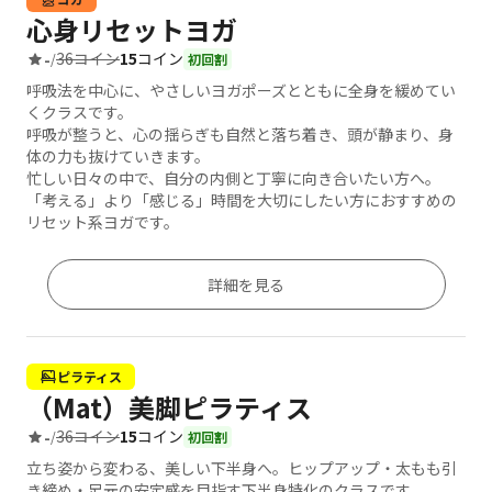
心身リセットヨガ
36コイン
15
コイン
-
/
初回割
呼吸法を中心に、やさしいヨガポーズとともに全身を緩めてい
くクラスです。
呼吸が整うと、心の揺らぎも自然と落ち着き、頭が静まり、身
体の力も抜けていきます。
忙しい日々の中で、自分の内側と丁寧に向き合いたい方へ。
「考える」より「感じる」時間を大切にしたい方におすすめの
リセット系ヨガです。
詳細を見る
ピラティス
（Mat）美脚ピラティス
36コイン
15
コイン
-
/
初回割
立ち姿から変わる、美しい下半身へ。ヒップアップ・太もも引
き締め・足元の安定感を目指す下半身特化のクラスです。