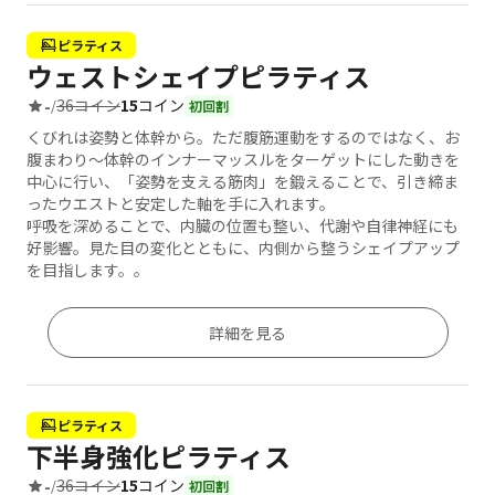
ピラティス
ウェストシェイプピラティス
36コイン
15
コイン
-
/
初回割
くびれは姿勢と体幹から。ただ腹筋運動をするのではなく、お
腹まわり〜体幹のインナーマッスルをターゲットにした動きを
中心に行い、「姿勢を支える筋肉」を鍛えることで、引き締ま
ったウエストと安定した軸を手に入れます。
呼吸を深めることで、内臓の位置も整い、代謝や自律神経にも
好影響。見た目の変化とともに、内側から整うシェイプアップ
を目指します。。
詳細を見る
ピラティス
下半身強化ピラティス
36コイン
15
コイン
-
/
初回割