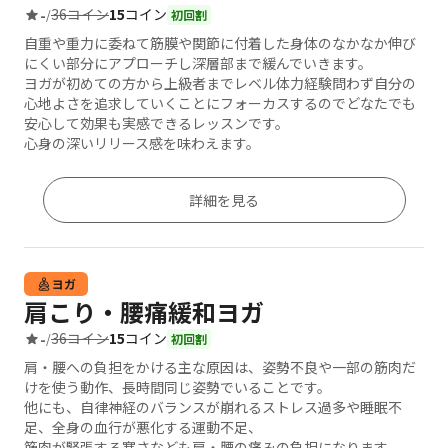
36コイン
15
コイン
-
/
初回割
自重や重力に委ねて筋膜や関節に付着した身体のなかなか伸び
にくい部分にアプローチし深層部まで緩んでいきます。
ヨガが初めての方から上級者までレベル体力経験問わず自分の
心地よさを追求していくことにフォーカスするのでどなたでも
安心して効果も実感できるレッスンです。
心身の深いリリース感を味わえます。
詳細を見る
ヨガ
肩こり・腰痛緩和ヨガ
36コイン
15
コイン
-
/
初回割
肩・腰への負担をかける主な原因は、姿勢不良や一部の筋肉だ
けを使う動作、長時間同じ姿勢でいることです。
他にも、自律神経のバランスが崩れるストレス過多や睡眠不
足、全身の血行が悪化する運動不足、
筋肉が緊張する寒さなども肩・腰の痛みの負担になります。