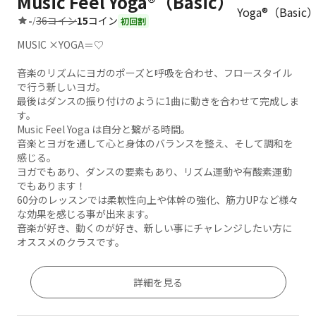
Music Feel Yoga®︎（Basic）
36コイン
15
コイン
-
/
初回割
MUSIC ×YOGA＝♡
音楽のリズムにヨガのポーズと呼吸を合わせ、フロースタイル
で行う新しいヨガ。
最後はダンスの振り付けのように1曲に動きを合わせて完成しま
す。
Music Feel Yoga は自分と繋がる時間。
音楽とヨガを通して心と身体のバランスを整え、そして調和を
感じる。
ヨガでもあり、ダンスの要素もあり、リズム運動や有酸素運動
でもあります！
60分のレッスンでは柔軟性向上や体幹の強化、筋力UPなど様々
な効果を感じる事が出来ます。
音楽が好き、動くのが好き、新しい事にチャレンジしたい方に
オススメのクラスです。
詳細を見る