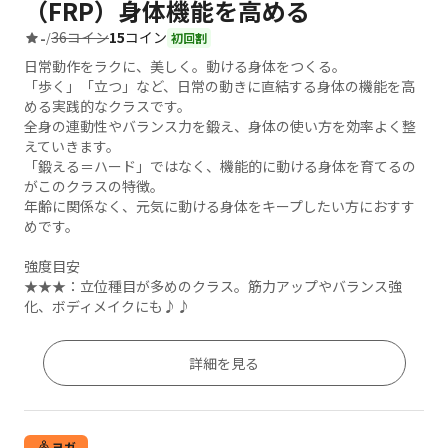
（FRP）身体機能を高める
36コイン
15
コイン
-
/
初回割
日常動作をラクに、美しく。動ける身体をつくる。
「歩く」「立つ」など、日常の動きに直結する身体の機能を高
める実践的なクラスです。
全身の連動性やバランス力を鍛え、身体の使い方を効率よく整
えていきます。
「鍛える＝ハード」ではなく、機能的に動ける身体を育てるの
がこのクラスの特徴。
年齢に関係なく、元気に動ける身体をキープしたい方におすす
めです。
強度目安
★★★：立位種目が多めのクラス。筋力アップやバランス強
化、ボディメイクにも♪♪
詳細を見る
ヨガ