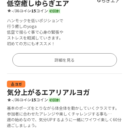
低空癒しゆらぎエア
36コイン
15
コイン
-
/
初回割
ハンモックを低いポジションで
行う癒しのyoga
低空で揺らぐ事で心身の緊張や
ストレスを軽減していきます。
初めての方にもオススメ！
詳細を見る
ヨガ
気分上がるエアリアルヨガ
36コイン
15
コイン
-
/
初回割
基本のポーズをとりながら体全体を動かしていくクラスです。
参加者に合わせたアレンジや楽しくチャレンジする事も…
週の始めなので、気分UPするように一緒にワイワイ楽しく60分
過ごしましょう。