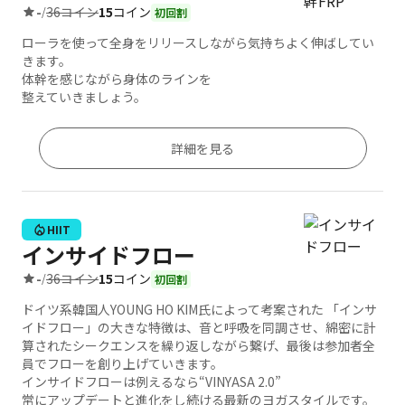
36コイン
15
コイン
-
/
初回割
ローラを使って全身をリリースしながら気持ちよく伸ばしてい
きます。
体幹を感じながら身体のラインを
整えていきましょう。
詳細を見る
HIIT
インサイドフロー
36コイン
15
コイン
-
/
初回割
ドイツ系韓国人YOUNG HO KIM氏によって考案された 「インサ
イドフロー」の大きな特徴は、音と呼吸を同調させ、綿密に計
算されたシークエンスを繰り返しながら繋げ、最後は参加者全
員でフローを創り上げていきます。
インサイドフローは例えるなら“VINYASA 2.0”
常にアップデートと進化をし続ける最新のヨガスタイルです。