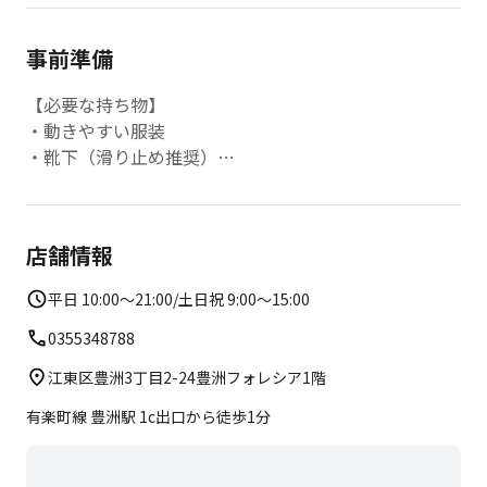
事前準備
【必要な持ち物】
・動きやすい服装
・靴下（滑り止め推奨）
※440円(税込)で購入も可能です。
・飲み物
・タオル
店舗情報
※ロッカー付き更衣室がありますのでお着替えもできま
す。
平日 10:00～21:00/土日祝 9:00～15:00
・全レッスンマット付きです。
0355348788
江東区豊洲3丁目2-24豊洲フォレシア1階
有楽町線 豊洲駅 1c出口から徒歩1分