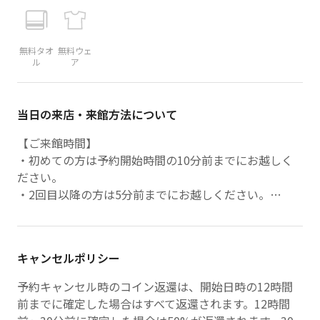
無料タオ
無料ウェ
ル
ア
当日の来店・来館方法について
【ご来館時間】
・初めての方は予約開始時間の10分前までにお越しく
ださい。
・2回目以降の方は5分前までにお越しください。
【ご来店方法】
・到着後、受付のスタッフにお声がけください。
★遅刻について★
キャンセルポリシー
５分以内の遅刻はご連絡のうえ、ご参加ください。
それ以上の遅刻はキャンセル扱いとなりますのでご理解
予約キャンセル時のコイン返還は、開始日時の12時間
ください。
前までに確定した場合はすべて返還されます。12時間