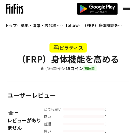
トップ
築地・湾岸・お台場 ピラティス
follow
（FRP）身体機能を高める
ピラティス
（FRP）身体機能を高める
-
36コイン
15コイン
/
初回割
ユーザーレビュー
-
とても良い
0
良い
0
レビューがあり
普通
0
ません
悪い
0