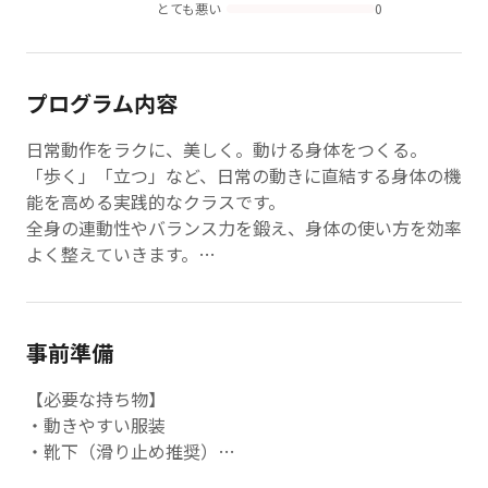
とても悪い
0
プログラム内容
日常動作をラクに、美しく。動ける身体をつくる。
「歩く」「立つ」など、日常の動きに直結する身体の機
能を高める実践的なクラスです。
全身の連動性やバランス力を鍛え、身体の使い方を効率
よく整えていきます。
「鍛える＝ハード」ではなく、機能的に動ける身体を育
てるのがこのクラスの特徴。
年齢に関係なく、元気に動ける身体をキープしたい方に
事前準備
おすすめです。
【必要な持ち物】
強度目安
・動きやすい服装
★★★：立位種目が多めのクラス。筋力アップやバラン
・靴下（滑り止め推奨）
ス強化、ボディメイクにも♪♪
※440円(税込)で購入も可能です。