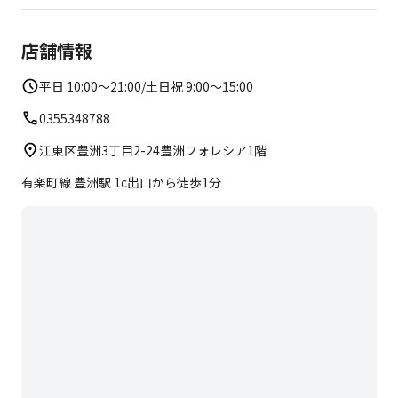
・飲み物
・タオル
店舗情報
※ロッカー付き更衣室がありますのでお着替えもできま
す。
平日 10:00～21:00/土日祝 9:00～15:00
・全レッスンマット付きです。
0355348788
江東区豊洲3丁目2-24豊洲フォレシア1階
有楽町線 豊洲駅 1c出口から徒歩1分