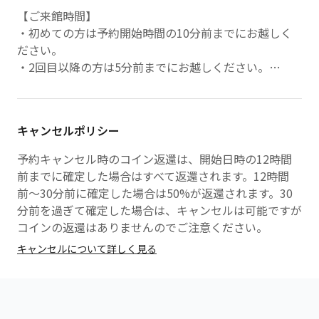
【ご来館時間】
・初めての方は予約開始時間の10分前までにお越しく
ださい。
・2回目以降の方は5分前までにお越しください。
【ご来店方法】
・到着後、受付のスタッフにお声がけください。
★遅刻について★
キャンセルポリシー
５分以内の遅刻はご連絡のうえ、ご参加ください。
それ以上の遅刻はキャンセル扱いとなりますのでご理解
予約キャンセル時のコイン返還は、開始日時の12時間
ください。
前までに確定した場合はすべて返還されます。12時間
前〜30分前に確定した場合は50%が返還されます。30
分前を過ぎて確定した場合は、キャンセルは可能ですが
コインの返還はありませんのでご注意ください。
キャンセルについて詳しく見る