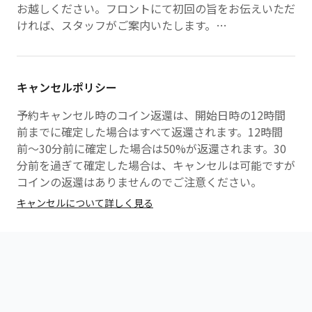
お越しください。フロントにて初回の旨をお伝えいただ
ければ、スタッフがご案内いたします。
・2回目以降は、受講プログラム開始の15分前までのご
来店をお願いいたします。お着替え等の準備時間がござ
いますので、余裕をもってお越しください。
キャンセルポリシー
・ジムエリアをご利用の場合、ご予約時間の5分前から
入館可能です。
予約キャンセル時のコイン返還は、開始日時の12時間
前までに確定した場合はすべて返還されます。12時間
【ご来店方法】
前〜30分前に確定した場合は50%が返還されます。30
・ご到着後、受付スタッフへ「FitFits経由でのご来
分前を過ぎて確定した場合は、キャンセルは可能ですが
店」である旨をお伝えください。
コインの返還はありませんのでご注意ください。
キャンセルについて詳しく見る
【遅刻時の対応について】
・プログラム開始5分前までにご来店が確認できない場
合、ご受講をお断りさせていただく場合がございます。
あらかじめご了承ください。