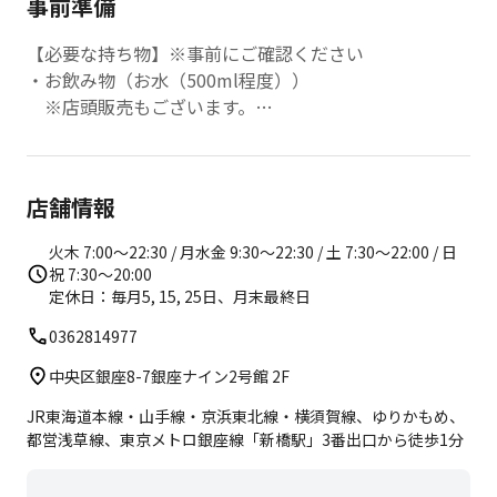
事前準備
【必要な持ち物】※事前にご確認ください
・お飲み物（お水（500ml程度））
※店頭販売もございます。
【店内レンタル】
以下のレンタル品を無料でご利用いただけます。
店舗情報
・バスタオル 2枚
・フェイスタオル 1枚
火木 7:00〜22:30 / 月水金 9:30〜22:30 / 土 7:30〜22:00 / 日
・ウェア上下
祝 7:30〜20:00
・ピラティスソックス
定休日：毎月5, 15, 25日、月末最終日
0362814977
中央区銀座8-7銀座ナイン2号館 2F
JR東海道本線・山手線・京浜東北線・横須賀線、ゆりかもめ、
都営浅草線、東京メトロ銀座線「新橋駅」3番出口から徒歩1分